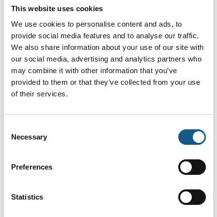
This website uses cookies
Flere produkter fra ETAP
We use cookies to personalise content and ads, to
provide social media features and to analyse our traffic.
We also share information about your use of our site with
our social media, advertising and analytics partners who
may combine it with other information that you’ve
SEE Electrical 3D Panel
provided to them or that they’ve collected from your use
of their services.
Caneco
Consent
Necessary
Selection
Preferences
ETAP Power Simulator
Statistics