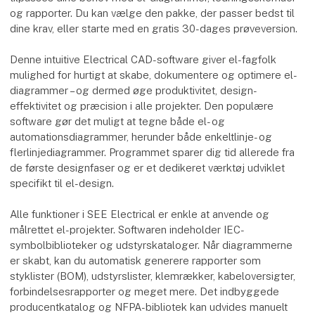
og rapporter. Du kan vælge den pakke, der passer bedst til
dine krav, eller starte med en gratis 30-dages prøveversion.
Denne intuitive Electrical CAD-software giver el-fagfolk
mulighed for hurtigt at skabe, dokumentere og optimere el-
diagrammer – og dermed øge produktivitet, design-
effektivitet og præcision i alle projekter. Den populære
software gør det muligt at tegne både el- og
automationsdiagrammer, herunder både enkeltlinje- og
flerlinjediagrammer. Programmet sparer dig tid allerede fra
de første designfaser og er et dedikeret værktøj udviklet
specifikt til el-design.
Alle funktioner i SEE Electrical er enkle at anvende og
målrettet el-projekter. Softwaren indeholder IEC-
symbolbiblioteker og udstyrskataloger. Når diagrammerne
er skabt, kan du automatisk generere rapporter som
styklister (BOM), udstyrslister, klemrækker, kabeloversigter,
forbindelsesrapporter og meget mere. Det indbyggede
producentkatalog og NFPA-bibliotek kan udvides manuelt