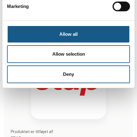
ETAP Real Time
Marketing
Allow all
Allow selection
Deny
Produktet er tilføjet af: