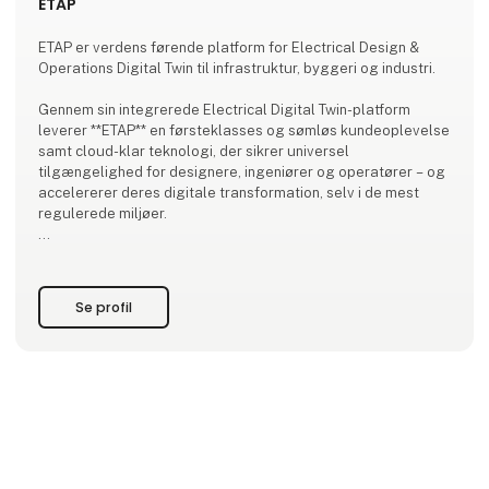
ETAP
ETAP er verdens førende platform for Electrical Design &
Operations Digital Twin til infrastruktur, byggeri og industri.
Gennem sin integrerede Electrical Digital Twin-platform
leverer **ETAP** en førsteklasses og sømløs kundeoplevelse
samt cloud-klar teknologi, der sikrer universel
tilgængelighed for designere, ingeniører og operatører – og
accelererer deres digitale transformation, selv i de mest
regulerede miljøer.
Mere end 20.000 virksomheder verden over benytter ETAP til
at frigøre fuld effektivitet og bæredygtighed i alle faser af
livscyklussen for bygninger, industrier og infrastr
Se profil