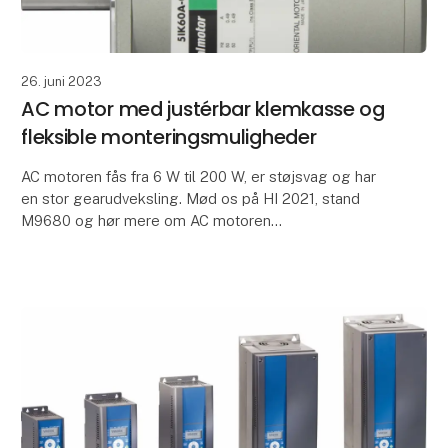
26. juni 2023
AC motor med justérbar klemkasse og
fleksible monteringsmuligheder
AC motoren fås fra 6 W til 200 W, er støjsvag og har
en stor gearudveksling. Mød os på HI 2021, stand
M9680 og hør mere om AC motoren
AC motoren – KII serien fra Orientalmotor – kommer
med en ny