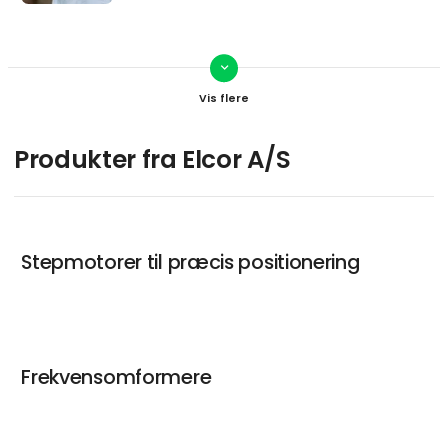
keyboard_arrow_down
Søren Juul
Salgschef
Kontakt
Produkter fra Elcor A/S
Peter Agerbæk
Salgsingeniør
Stepmotorer til præcis positionering
Kontakt
Frekvensomformere