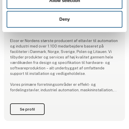
Allow selection
Deny
Produktet er tilføjet af:
Elcor A/S
Elcor er Nordens største producent af eltavler til automation
og industri med over 1.100 medarbejdere baseret på
faciliteter i Danmark, Norge, Sverige, Polen og Litauen. Vi
tilbyder produkter og services af høj kvalitet gennem hele
værdikæden fra design og specifikation til hardware- og
softwareproduktion – alt underbygget af omfattende
support til installation og vedligeholdelse.
Vores primære forretningsområder er effekt- og
fordelingstavler, industriel automation, maskininstallation,
service & vedligeholdelse og drivsystemer.
Vi gør brug af mere end 100 års dyb ekspertise, topmoderne
Se profil