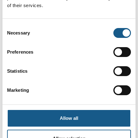
Planetgear
of their services.
Consent
Necessary
Selection
Slæberinge
Preferences
Statistics
Marketing
Allow all