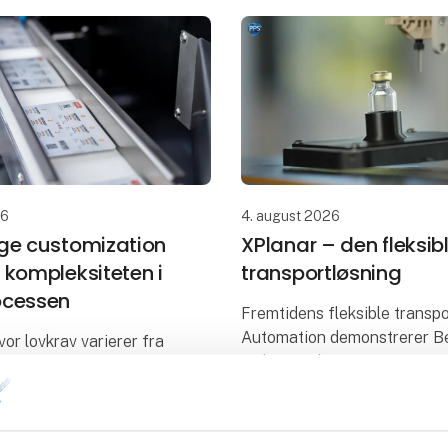
26
4. august 2026
ge customization
XPlanar – den fleksib
 kompleksiteten i
transportløsning
ocessen
Fremtidens fleksible transp
Automation demonstrerer B
vor lovkrav varierer fra
XPlanar i drift.
, og hvor efterspørgslen i
ad er fragmenteret på
Hos PPS Automation arbejde
nge produktvarianter, er
løbende med at teste og
ustomization blevet et