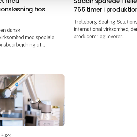
itet med
Sådan sparede Trell
onsløsning hos
765 timer i produktio
Trelleborg Sealing Solutions
international virksomhed, der
 en dansk
producerer og leverer
virksomhed med speciale
præcisionstætninger, lejer 
ionsbearbejdning af
specialfremstillede
il bl.a. offshore-
polymerkomponenter. De er 
 For at imødekomme
verdens førende og h
terspørgsel og fastholde
eevnen h
r 2024