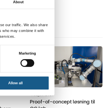
About
er kan
omkostninger, strenge
reguleringskrav og øget
efterspørgsel efter personaliseret
med
se our traffic. We also share
ers who may combine it with
 services.
Marketing
Allow all
4. august 2026
Proof-of-concept løsning til