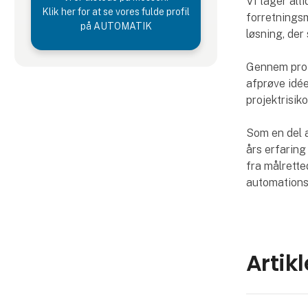
Vi tager alt
Klik her for at se vores fulde profil
forretningsm
på AUTOMATIK
løsning, der
Gennem proto
afprøve idée
projektrisik
Som en del 
års erfaring
fra målrette
automations
Artik