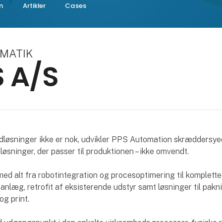
n
Artikler
Cases
OMATIK
 A/S
dløsninger ikke er nok, udvikler PPS Automation skræddersy
øsninger, der passer til produktionen – ikke omvendt.
med alt fra robotintegration og procesoptimering til komplette
nlæg, retrofit af eksisterende udstyr samt løsninger til pakni
og print.