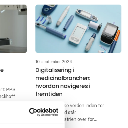
10. september 2024
le
Digitalisering i
medicinalbranchen:
hvordan navigeres i
ort: PPS
fremtiden
eckhoff
I den komplekse verden inden for
global sundhed står
r vi
medicinalindustrien over for
adskillige udfordringer. Stigende