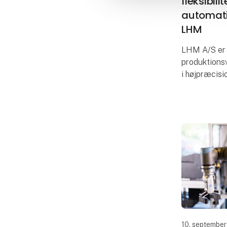
fleksibil
automati
LHM
LHM A/S er
produktions
i højpræcis
metalemner t
industrien.
stigende ef
konkurrenc
10. septembe