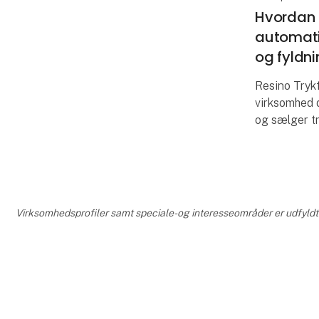
Hvordan R
automatis
og fyldn
Resino Tryk
virksomhed d
og sælger tr
vanskelige s
til kompleks
globalt føre
Virksomhedsprofiler samt speciale- og interesseområder er udfyldt 