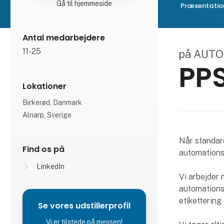
Gå til hjemmeside
Præsentatio
Antal medarbejdere
11-25
på AUT
PPS
Lokationer
Birkerød, Danmark
Alnarp, Sverige
Når standar
Find os på
automationsl
LinkedIn
Vi arbejder 
automationsa
etikettering 
Se vores udstillerprofil
Vi er tilstede på messen!