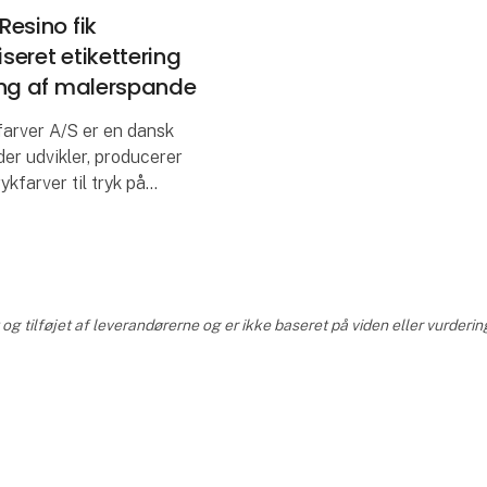
esino fik
eret etikettering
ing af malerspande
farver A/S er en dansk
er udvikler, producerer
ykfarver til tryk på
ubstrater, samt løsninger
e trykopgaver. Resino er
nde inden
og tilføjet af leverandørerne og er ikke baseret på viden eller vurder