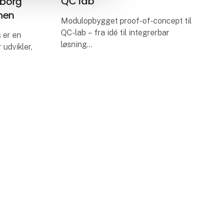
QC lab
eborg
nen
Modulopbygget proof-of-concept til
QC-lab – fra idé til integrerbar
 er en
løsning
 udvikler,
Hvordan skaber man en
og
automatiseret løsning til
laboratoriebrug, der både kan
blandt
dokumenteres, skaleres og
integreres i frem