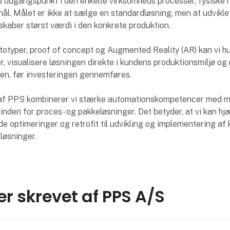
id udgangspunkt i den enkelte virksomheds processer, fysiske
ål. Målet er ikke at sælge en standardløsning, men at udvikle
 skaber størst værdi i den konkrete produktion.
typer, proof of concept og Augmented Reality (AR) kan vi hu
r, visualisere løsningen direkte i kundens produktionsmiljø og
oen, før investeringen gennemføres.
af PPS kombinerer vi stærke automationskompetencer med m
 inden for proces- og pakkeløsninger. Det betyder, at vi kan hj
de optimeringer og retrofit til udvikling og implementering af
løsninger.
ler skrevet af PPS A/S