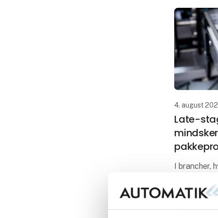
4. august 20
Late-sta
mindsker
pakkepr
I brancher, h
land til land
stigende gr
tværs af ma
late-stage c