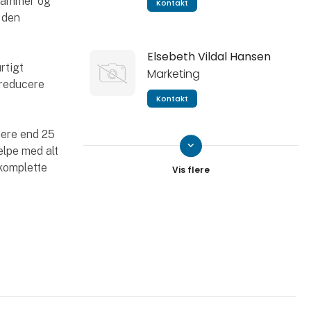
 rammer og
Kontakt
 den
Elsebeth Vildal Hansen
rtigt
Marketing
 reducere
Kontakt
ere end 25
keyboard_arrow_down
ælpe med alt
Anders Hansen
 komplette
Automation Specialist &
Technical Sales
Kontakt