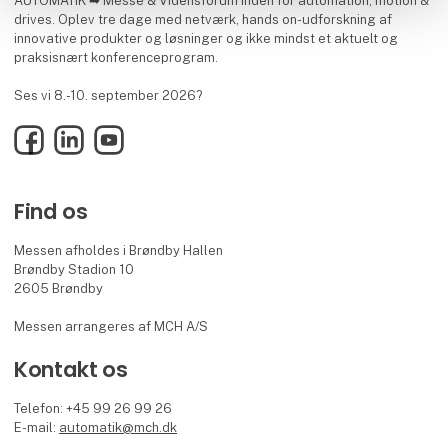
AUTOMATIK ➡ Messe & Vidensforum inden for automation, motion &
drives. Oplev tre dage med netværk, hands on-udforskning af
innovative produkter og løsninger og ikke mindst et aktuelt og
praksisnært konferenceprogram.
Ses vi 8.-10. september 2026?
Facebook
LinkedIn
YouTube
Find os
Messen afholdes i Brøndby Hallen
Brøndby Stadion 10
2605 Brøndby
Messen arrangeres af MCH A/S
Kontakt os
Telefon: +45 99 26 99 26
E-mail:
automatik@mch.dk