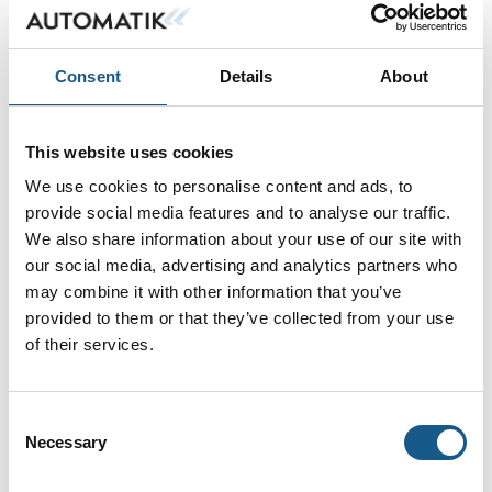
I elektriske drivsystemer starter det ofte med en motor..
Vi tilbyder World Class produkter og tjenester inden for drive
- og positions systemer til vigtige markeder
Consent
Details
About
• Industriel Automation & robotteknologi
• Medicinsk teknologi
• Kommunikation
This website uses cookies
• Instrumentering & inspektionsudstyr
We use cookies to personalise content and ads, to
• Sikkerhedsteknologi
• Automotive
provide social media features and to analyse our traffic.
• Luftfart
We also share information about your use of our site with
• Forbrugersegment
Se profil
our social media, advertising and analytics partners who
may combine it with other information that you’ve
Som en dynamisk virksomhed i maxon-gruppen og
repræsenterende globale producenter af lineære og
provided to them or that they’ve collected from your use
roterende motorer og systemer, hjælper vi dig med at vælge
of their services.
det rigtige produkt eller -løsning gennem stærk teknisk og
Mød os på AUTOMATIK
logistisk support.
Vo
Consent
Necessary
Ulrik Eriksen
Selection
Sales manager DK