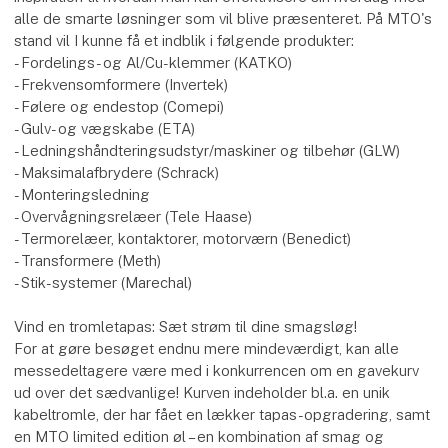
alle de smarte løsninger som vil blive præsenteret. På MTO's
stand vil I kunne få et indblik i følgende produkter:
- Fordelings- og Al/Cu-klemmer (KATKO)
- Frekvensomformere (Invertek)
- Følere og endestop (Comepi)
- Gulv- og vægskabe (ETA)
- Ledningshåndteringsudstyr/maskiner og tilbehør (GLW)
- Maksimalafbrydere (Schrack)
- Monteringsledning
- Overvågningsrelæer (Tele Haase)
- Termorelæer, kontaktorer, motorværn (Benedict)
- Transformere (Meth)
- Stik-systemer (Marechal)
Vind en tromletapas: Sæt strøm til dine smagsløg!
For at gøre besøget endnu mere mindeværdigt, kan alle
messedeltagere være med i konkurrencen om en gavekurv
ud over det sædvanlige! Kurven indeholder bl.a. en unik
kabeltromle, der har fået en lækker tapas-opgradering, samt
en MTO limited edition øl – en kombination af smag og