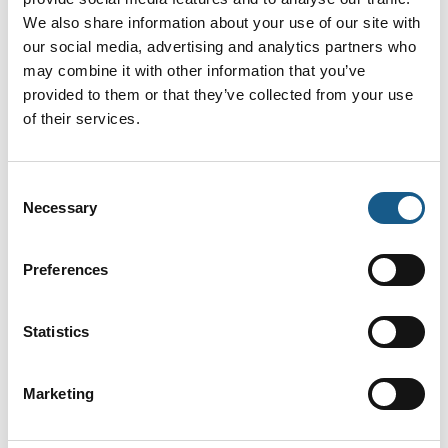
Mød ETA - et bredt udvalg af kvalitets
We also share information about your use of our site with
kapslingsløsninger
our social media, advertising and analytics partners who
may combine it with other information that you’ve
På MTO's stand kan man torsdag den 5. oktober
provided to them or that they’ve collected from your use
2023 møde Marco Maule, som er eksportchef hos
of their services.
E.T.A. Den italienske virksomhed har 45 års erfaring
med kvalitetskapslinger udført i stålplader, rustfrit s
Consent
Necessary
Selection
Preferences
Statistics
Marketing