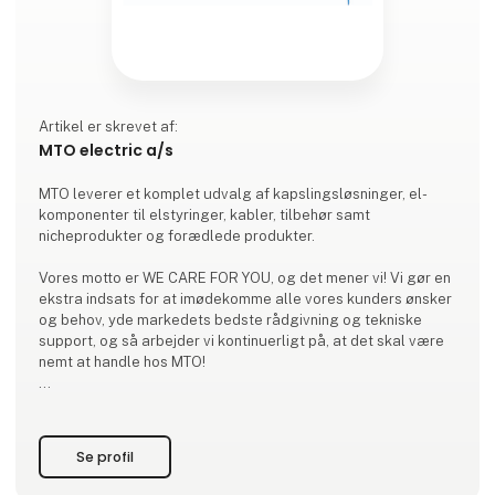
Artikel er skrevet af:
MTO electric a/s
MTO leverer et komplet udvalg af kapslingsløsninger, el-
komponenter til elstyringer, kabler, tilbehør samt
nicheprodukter og forædlede produkter.
Vores motto er WE CARE FOR YOU, og det mener vi! Vi gør en
ekstra indsats for at imødekomme alle vores kunders ønsker
og behov, yde markedets bedste rådgivning og tekniske
support, og så arbejder vi kontinuerligt på, at det skal være
nemt at handle hos MTO!
BREDT LAGERFØRT SORTIMENT:
Vi leverer et bredt sortiment af el-komponenter, skabe,
bokse, kabler samt tilbehør til disse. Du kan dermed samle
Se profil
mange køb et sted og skære ned på antallet af