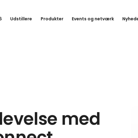
6
Udstillere
Produkter
Events og netværk
Nyhede
levelse med
onnect