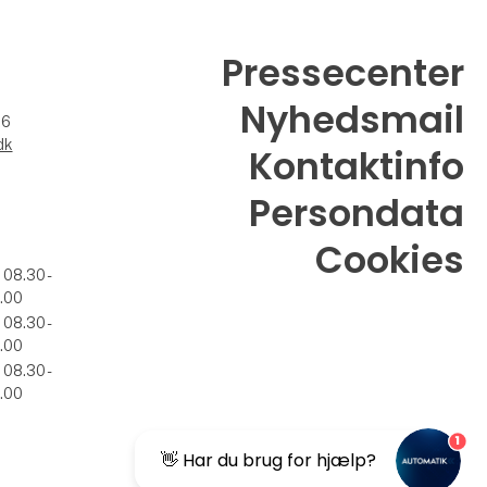
Pressecenter
Nyhedsmail
26
dk
Kontaktinfo
Persondata
Cookies
. 08.30 -
.00
. 08.30 -
.00
. 08.30 -
.00
1
👋 Har du brug for hjælp?