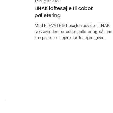
17. august 2023
LINAK løftesøjle til cobot
palletering
Med ELEVATE løftesøjlen udvider LINAK
rækkevidden for cobot palletering, så man
kan palletere højere. Løftesøjlen giver
samtidig den hastighed, præcision og
fleksibilitet, der kræves for at optimere d