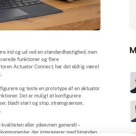
M
køre ind og ud ved en standardhastighed, men
ncerede funktioner og flere
oren Actuator Connect, har det aldrig været
.
figurere og teste en prototype af en aktuator
nktioner. Det er muligt at konfigurere
er, blødt start og stop, strømgrænser,
.
 kvaliteten eller ydeevnen generelt –
e komponenter, der interagerer med hinanden.