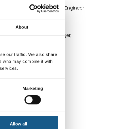
Gorm Christensen
Sales & Application Engineer
About
Simon K. Mortensen
Key Account Manager,
TECHLINE
se our traffic. We also share
ers who may combine it with
 services.
Marketing
Allow all