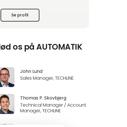
LINAK har hovedkontor i Guderup på Als,
Se profil
produktion i Danmark, USA, Thailand, Kina
og Slovakiet og datterselskaber i 30 lande.
ød os på AUTOMATIK
John Lund
Sales Manager, TECHLINE
Thomas P. Skovbjerg
Technical Manager / Account
Manager, TECHLINE