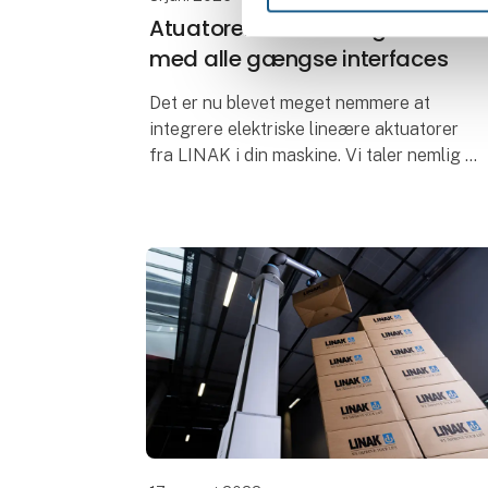
Atuatorer kan nu integreres
med alle gængse interfaces
Det er nu blevet meget nemmere at
integrere elektriske lineære aktuatorer
fra LINAK i din maskine. Vi taler nemlig dit
sprog!
Alle industrielle aktuatorer fra LINAK kan
nu integreres med alle de gæ