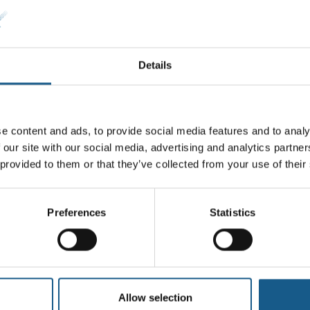
er det muligt at finde grafer i realtid, der
v., som kan være særligt værdifuldt i
Details
A/S
e content and ads, to provide social media features and to analy
 our site with our social media, advertising and analytics partn
 provided to them or that they’ve collected from your use of their
Preferences
Statistics
Allow selection
21. august 2025