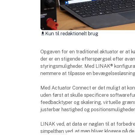
Kun til redaktionelt brug
download
Opgaven for en traditionel aktuator er at 
der er en stigende efterspørgsel efter ava
styringsmuligheder. Med LINAK® konfigurat
nemmere at tilpasse en bevægelsesløsning
Med Actuator Connect er det muligt at kon
uden først at skulle specificere softwarefu
feedbacktyper og skalering, virtuelle græns
justerbar hastighed og positionsmuligheder
LINAK ved, at data er nøglen til at forbedre
simpelthen ved, at man bliver klogere på d