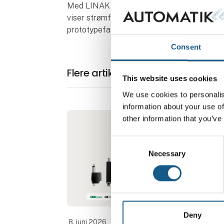
Med LINAK Actuator Connect-konfiguratoren 
viser strømforbrug, temperatur, position os
prototypefasen.
Consent
Flere artikler fra LINAK Danmark 
This website uses cookies
We use cookies to personalis
information about your use of
other information that you’ve
Consent
Necessary
Selection
Deny
8. juni 2026