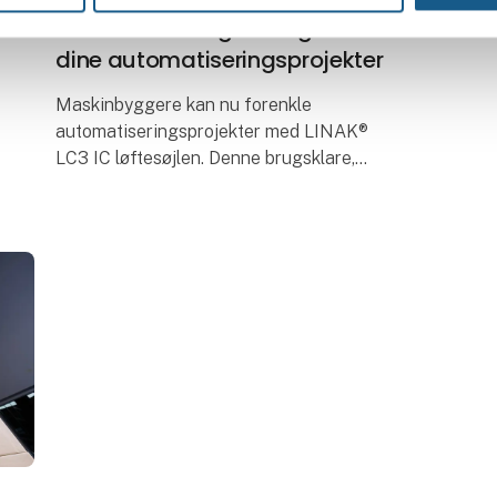
En smart løsning til tunge løft i
dine automatiseringsprojekter
Maskinbyggere kan nu forenkle
automatiseringsprojekter med LINAK®
LC3 IC løftesøjlen. Denne brugsklare,
pålidelige løsning reducerer
kompleksiteten og giver dig hurtig og nem
integration til håndterin