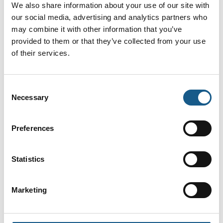
We also share information about your use of our site with
our social media, advertising and analytics partners who
may combine it with other information that you’ve
provided to them or that they’ve collected from your use
29. august 2023
of their services.
En bedre aktuatoroplevelse med
Actuator Connect
Consent
Opgaven for en traditionel aktuator er at køre ind og
Necessary
Selection
ud ved en standardhastighed, men der er en stigende
efterspørgsel efter avancerede funktioner og flere
styringsmuligheder. Med LINAK® konfigurato
Preferences
Statistics
Marketing