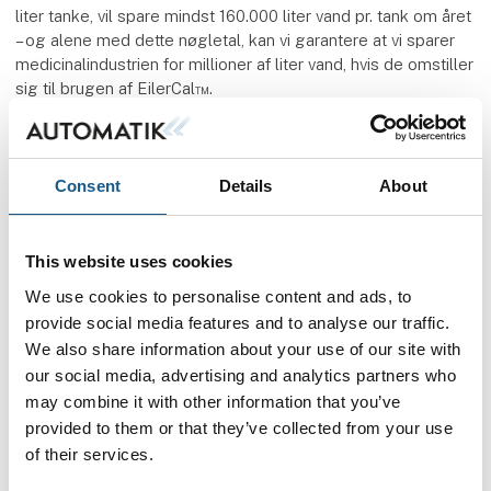
liter tanke, vil spare mindst 160.000 liter vand pr. tank om året
– og alene med dette nøgletal, kan vi garantere at vi sparer
medicinalindustrien for millioner af liter vand, hvis de omstiller
sig til brugen af EilerCal™.
EilerCal™ giver ovenikøbet en markant besparelse på
energiforbrug, samtidig med løsningen giver en højere
oppetid i produktionen, idet en EilerCal™ kalibrering kun
tager omkring 30 minutter i forhold til de mange timer der
Consent
Details
About
bruges når der skal benyttes vand til at kalibrere tankene.”
EilerCal™ benyttes til kalibrering af tankvægte, og kan fra
lanceringen af løsningen benyttes på tanke fra omkring 300
This website uses cookies
liter til 80.000 liter. EilerCals fokusområde er
We use cookies to personalise content and ads, to
medicinalindustrien, men mange tilsvarende
provide social media features and to analyse our traffic.
produktionstanke kan med fordel skifte deres
We also share information about your use of our site with
kalibreringsmetode til EilerCal™.
our social media, advertising and analytics partners who
EilerCal™ er allerede succesfuldt implementeret hos flere
medicinalproducenter i Danmark og udlandet, og har opnået
may combine it with other information that you’ve
interesse fra mange udenlandske medicinalvirksomheder.
provided to them or that they’ve collected from your use
I løbet af 2023 bliver EilerCal™ tilgængeligt for hele
of their services.
markedet, både i Danmark og internationalt.