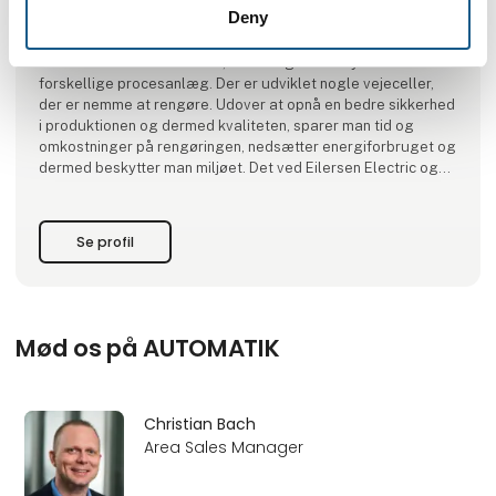
Deny
disse til en række tilfredse kunder i både ind- og udland.
En hygiejnisk produktion starter allerede på tegnebordet hos
virksomheder som Eilersen, der designer udstyr til
forskellige procesanlæg. Der er udviklet nogle vejeceller,
der er nemme at rengøre. Udover at opnå en bedre sikkerhed
i produktionen og dermed kvaliteten, sparer man tid og
omkostninger på rengøringen, nedsætter energiforbruget og
dermed beskytter man miljøet. Det ved Eilersen Electric og
det ved kunderne.
Se profil
Mød os på AUTOMATIK
Christian Bach
Area Sales Manager