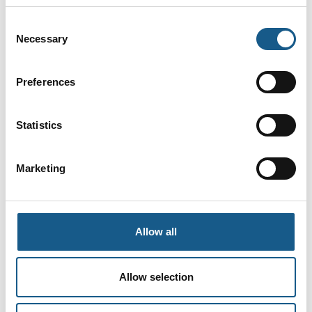
Consent
Necessary
Selection
Preferences
Statistics
Marketing
Allow all
Artikel er skrevet af:
Eilersen Electric A/S
Allow selection
Eilersen Electric A/S var de første til at introducere
hygiejniske vejeceller på markedet og har siden 1977 leveret