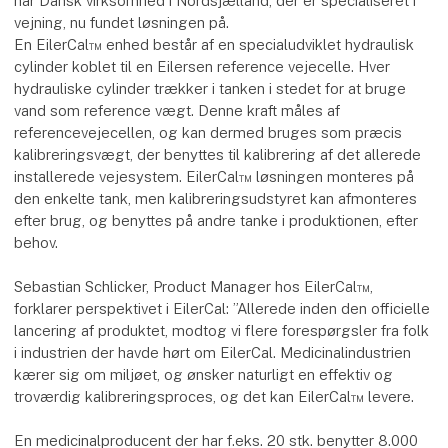
har Dansk virksomhed i Nordsjælland, der er specialiseret i
vejning, nu fundet løsningen på.
En EilerCal™ enhed består af en specialudviklet hydraulisk
cylinder koblet til en Eilersen reference vejecelle. Hver
hydrauliske cylinder trækker i tanken i stedet for at bruge
vand som reference vægt. Denne kraft måles af
referencevejecellen, og kan dermed bruges som præcis
kalibreringsvægt, der benyttes til kalibrering af det allerede
installerede vejesystem. EilerCal™ løsningen monteres på
den enkelte tank, men kalibreringsudstyret kan afmonteres
efter brug, og benyttes på andre tanke i produktionen, efter
behov.
Sebastian Schlicker, Product Manager hos EilerCal™,
forklarer perspektivet i EilerCal: ”Allerede inden den officielle
lancering af produktet, modtog vi flere forespørgsler fra folk
i industrien der havde hørt om EilerCal. Medicinalindustrien
kærer sig om miljøet, og ønsker naturligt en effektiv og
troværdig kalibreringsproces, og det kan EilerCal™ levere.
En medicinalproducent der har f.eks. 20 stk. benytter 8.000