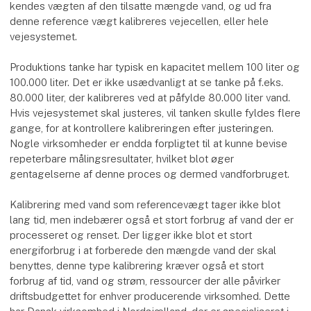
kendes vægten af den tilsatte mængde vand, og ud fra
denne reference vægt kalibreres vejecellen, eller hele
vejesystemet.
Produktions tanke har typisk en kapacitet mellem 100 liter og
100.000 liter. Det er ikke usædvanligt at se tanke på f.eks.
80.000 liter, der kalibreres ved at påfylde 80.000 liter vand.
Hvis vejesystemet skal justeres, vil tanken skulle fyldes flere
gange, for at kontrollere kalibreringen efter justeringen.
Nogle virksomheder er endda forpligtet til at kunne bevise
repeterbare målingsresultater, hvilket blot øger
gentagelserne af denne proces og dermed vandforbruget.
Kalibrering med vand som referencevægt tager ikke blot
lang tid, men indebærer også et stort forbrug af vand der er
processeret og renset. Der ligger ikke blot et stort
energiforbrug i at forberede den mængde vand der skal
benyttes, denne type kalibrering kræver også et stort
forbrug af tid, vand og strøm, ressourcer der alle påvirker
driftsbudgettet for enhver producerende virksomhed. Dette