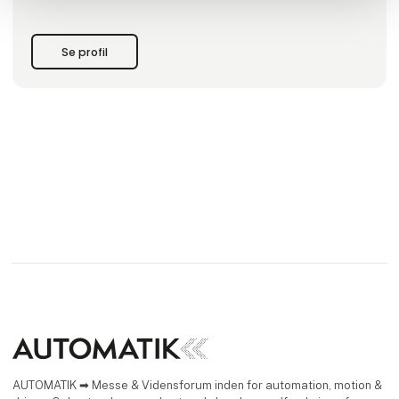
aktiv del i udviklingen af nye ideer og projekter. Vi sikrer, at
du får den optimale løsning – hver gang!
Se profil
AUTOMATIK ➡ Messe & Vidensforum inden for automation, motion &