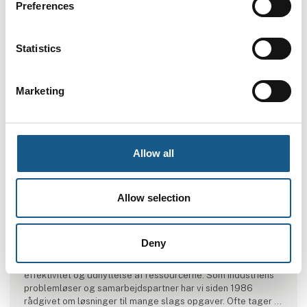
Preferences
Statistics
Marketing
Produktet er tilføjet af:
Allow all
ICS A/S
ICS A/S leverer ekspertise samt et bredt udvalg af
intelligente komponenter herunder bl.a. sensorer, fotoceller,
Allow selection
lysgitre, encodere, induktive følere, strømforsyninger,
positionsindikatorer, tællere og relæer.
Deny
Vi er fotocellespecialister og leverer ikke blot el
komponenter, men sikrer færre driftsstop, og dermed høj
effektivitet og udnyttelse af ressourcerne. Som industriens
problemløser og samarbejdspartner har vi siden 1986
rådgivet om løsninger til mange slags opgaver. Ofte tager vi