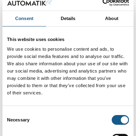
SIKO draw-wire encoder SGH10
Consent
Details
About
This website uses cookies
Telco Sensors lysgitter SG 16
We use cookies to personalise content and ads, to
provide social media features and to analyse our traffic.
We also share information about your use of our site with
our social media, advertising and analytics partners who
ODS afstandsmåler Compact-Line
may combine it with other information that you’ve
provided to them or that they’ve collected from your use
of their services.
Consent
Necessary
Selection