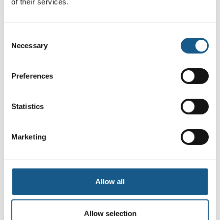
of their services.
Consent
På messen
VEGADIF 85
Necessary
Selection
Preferences
Statistics
Marketing
Allow all
Allow selection