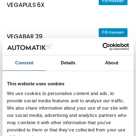
På messen
VEGAPULS 6X
På messen
VEGABAR 39
Consent
Details
About
På messen
VEGAMET 841
This website uses cookies
We use cookies to personalise content and ads, to
VEGASWING 66
provide social media features and to analyse our traffic.
We also share information about your use of our site with
our social media, advertising and analytics partners who
may combine it with other information that you’ve
På messen
provided to them or that they’ve collected from your use
VEGAPULS C 21