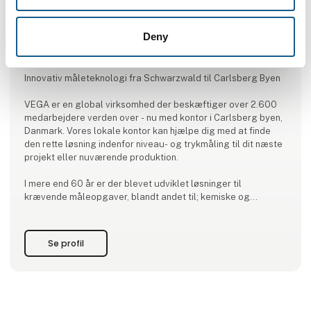
Deny
Produktet er tilføjet af:
VEGA
Innovativ måleteknologi fra Schwarzwald til Carlsberg Byen
VEGA er en global virksomhed der beskæftiger over 2.600
medarbejdere verden over - nu med kontor i Carlsberg byen,
Danmark. Vores lokale kontor kan hjælpe dig med at finde
den rette løsning indenfor niveau- og trykmåling til dit næste
projekt eller nuværende produktion.
I mere end 60 år er der blevet udviklet løsninger til
krævende måleopgaver, blandt andet til; kemiske og
farmaceutiske anlæg, fødevare- og drikkevareproduktion,
vandforsyning og spildevandsbehandlingsanlæg,
affaldsdeponier, mineoperationer, energiproduktion, olie
Se profil