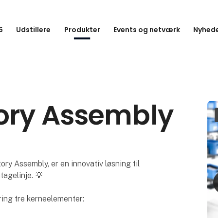
6
Udstillere
Produkter
Events og netværk
Nyhede
ory Assembly
y Assembly, er en innovativ løsning til
tagelinje. 💡
ing tre kerneelementer: