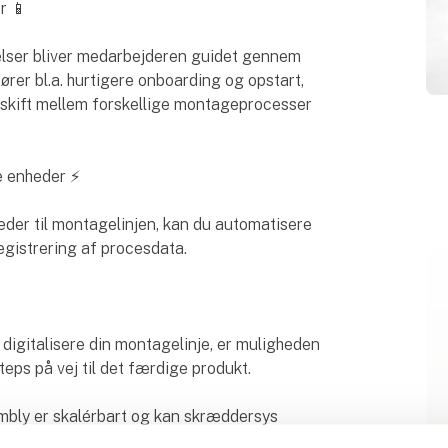
r 📱
velser bliver medarbejderen guidet gennem
rer bl.a. hurtigere onboarding og opstart,
 skift mellem forskellige montageprocesser
le enheder ⚡
eder til montagelinjen, kan du automatisere
egistrering af procesdata.
 digitalisere din montagelinje, er muligheden
teps på vej til det færdige produkt.
embly er skalérbart og kan skræddersys