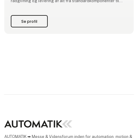
rådgivning og levering af alt fra standardkomponenter til
halvfabrikata til kundetilpassede løsninger. Derudover har vi
et sortiment af agenturvarer, der supplerer BERNSTEINs
ellers store produktprogram. Alt sammen med højeste
Se profil
kvalitet i fokus.
V
AUTOMATIK ➡ Messe & Vidensforum inden for automation, motion &