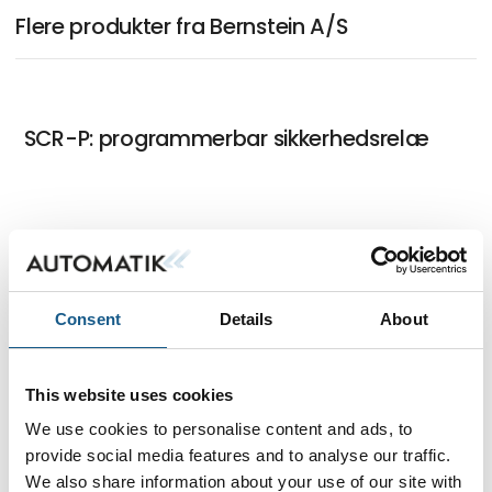
Flere produkter fra Bernstein A/S
SCR-P: programmerbar sikkerhedsrelæ
SRF RFID sensor med diagnostisk
system
Consent
Details
About
SLC Elektromekanisk sikkerhedslås
This website uses cookies
We use cookies to personalise content and ads, to
provide social media features and to analyse our traffic.
We also share information about your use of our site with