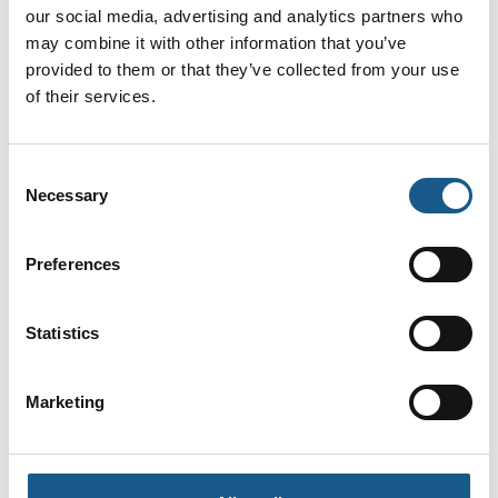
IBI BOKS: Modulopbygget Plug&Play
our social media, advertising and analytics partners who
may combine it with other information that you’ve
løsning
provided to them or that they’ve collected from your use
of their services.
Serie af kompakt SRO trækendestop
Consent
Necessary
Selection
Preferences
Fodkontakt
Statistics
Marketing