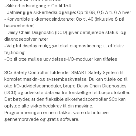
- Sikkerhedsindgange: Op til 154
- Uafhængige sikkerhedsudgange: Op til 68, 0,5 A til 6 A hver
- Konvertible sikkerhedsindgange: Op til 40 (inklusive 8 på
basisenheden)
- Daisy Chain Diagnostic (DCD) giver detaljerede status- og
diagnoseoplysninger
- Valgfrit display muliggør lokal diagnosticering til effektiv
fejlfinding
- Op til otte mulige udvidelses-I/O-moduler kan tilføjes
SCx Safety Controller fuldender SMART Safety System til
komplet maskin- og systembeskyttelse. Du kan tilføje op til
otte I/O-udvidelsesmoduler, bruge Daisy Chain Diagnostics
(DCD) og udveksle data via tre forskellige feltbusprotokoller.
Det betyder, at den fleksible sikkerhedscontroller SCx kan
opfylde alle sikkerhedskrav til din maskine.
Programmeringen er nem takket være det intuitive,
gennemprøvede og gratis software.