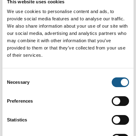
This website uses cookies
We use cookies to personalise content and ads, to
readycable® motor cable Fanuc M-
provide social media features and to analyse our traffic.
We also share information about your use of our site with
900iB / R-2000iC protective conductor
our social media, advertising and analytics partners who
may combine it with other information that you’ve
provided to them or that they’ve collected from your use
of their services.
Consent
Necessary
Selection
Preferences
Statistics