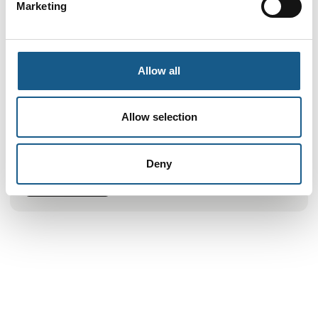
Marketing
Produktet er tilføjet af:
Igus Danmark
Allow all
Igus en verdensførende producent af energikædesystemer,
kabler, smørefri glidelejersystemer og linære føringer i
polymer. Igus har 34 datterselskaber og beskæftiger i dag
Allow selection
4250 mennesker verden over. I 2022 omsatte igus® for 8,2
mia. kr.
Deny
Se profil