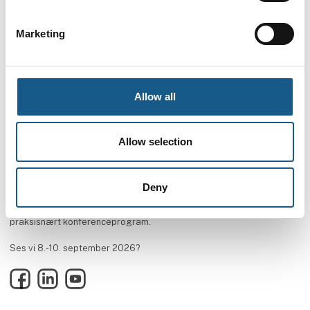
Vo
Marketing
Allow all
Allow selection
AUTOMATIK ➡ Messe & Vidensforum inden for automation, motion &
Deny
drives. Oplev tre dage med netværk, hands on-udforskning af
innovative produkter og løsninger og ikke mindst et aktuelt og
praksisnært konferenceprogram.
Ses vi 8.-10. september 2026?
Facebook
LinkedIn
YouTube