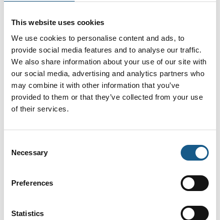
Produktet er tilføjet af:
This website uses cookies
Stork Drives
We use cookies to personalise content and ads, to
I elektriske drivsystemer starter det ofte med en motor..
provide social media features and to analyse our traffic.
We also share information about your use of our site with
Vi tilbyder World Class produkter og tjenester inden for drive
our social media, advertising and analytics partners who
- og positions systemer til vigtige markeder
may combine it with other information that you’ve
• Industriel Automation & robotteknologi
provided to them or that they’ve collected from your use
• Medicinsk teknologi
of their services.
• Kommunikation
• Instrumentering & inspektionsudstyr
• Sikkerhedsteknologi
Consent
• Automotive
• Luftfart
Necessary
Selection
• Forbrugersegment
Se profil
Som en dynamisk virksomhed i maxon-gruppen og
Preferences
repræsenterende globale producenter af lineære og
roterende motorer og systemer, hjælper vi dig med at vælge
det rigtige produkt eller -løsning gennem stærk teknisk og
Statistics
logistisk support.