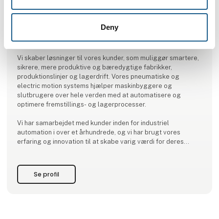
Deny
Produktet er tilføjet af:
IMI
Vi skaber løsninger til vores kunder, som muliggør smartere,
sikrere, mere produktive og bæredygtige fabrikker,
produktionslinjer og lagerdrift. Vores pneumatiske og
electric motion systems hjælper maskinbyggere og
slutbrugere over hele verden med at automatisere og
optimere fremstillings- og lagerprocesser.
Vi har samarbejdet med kunder inden for industriel
automation i over et århundrede, og vi har brugt vores
erfaring og innovation til at skabe varig værdi for deres
virksomheder. Vores løsninger understøtter kritiske industrier
såsom bilindustrien, fødevarer og drikkevarer, lægemidler o
Se profil