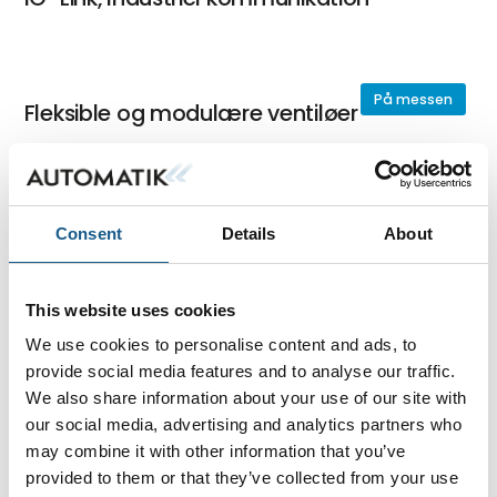
På messen
Fleksible og modulære ventiløer
På messen
Pneumatiske cylindre og aktuatorer
Consent
Details
About
This website uses cookies
På messen
Elektriske cylindre
We use cookies to personalise content and ads, to
provide social media features and to analyse our traffic.
We also share information about your use of our site with
our social media, advertising and analytics partners who
På messen
may combine it with other information that you’ve
Fittings, slanger & tilbehør
provided to them or that they’ve collected from your use