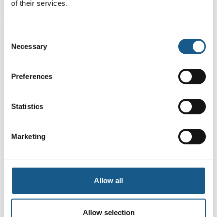
of their services.
Consent
Necessary
Selection
AUTOMATIK
Produktet er medbragt på messen
Preferences
Dette produkt kan opleves på udstillerens stand på messen
Statistics
Marketing
Allow all
Allow selection