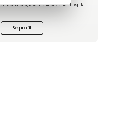
kontormøbler, komfortmøbler samt hospital
og pleje.
LINAK har hovedkontor i Guderup på Als,
Se profil
produktion i Danmark, USA, Thailand, Kina
og Slovakiet og datterselskaber i 30 lande.