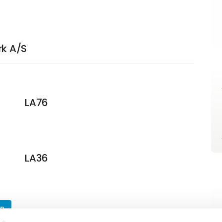
rk A/S
LA76
LA36
en
LA28 Compact