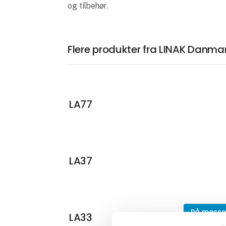
og tilbehør.
Flere produkter fra LINAK Danma
LA77
LA37
På mess
LA33