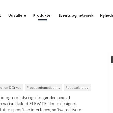
6
Udstillere
Produkter
Events og netværk
Nyhede
otion & Drives
Procesautomatisering
Robotteknologi
d integreret styring, der gør den nem at
en variant kaldet ELEVATE, der er designet
mfatter specifikke interfaces, softwaredrivere