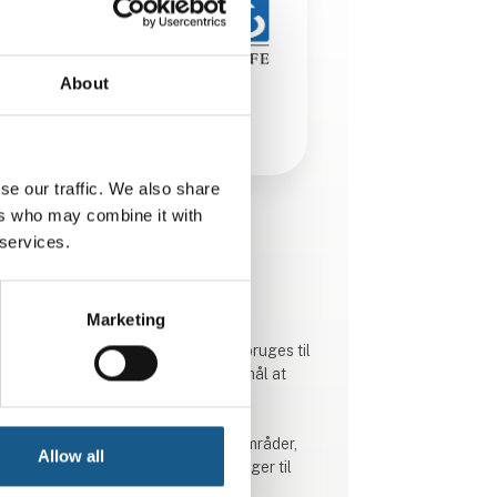
About
se our traffic. We also share
ers who may combine it with
Produktet er tilføjet af:
 services.
LINAK Danmark A/S
LINAK er en af verdens førerende
Marketing
producenter af elektriske lineære
aktuatorsystemer. Vores systemer bruges til
at skabe bevægelse, der har til formål at
forbedre folks liv.
LINAK er inddelt i fire forretningsområder,
Allow all
der er specialiseret i aktuatorløsninger til
applikationer inden for hhv. industri,