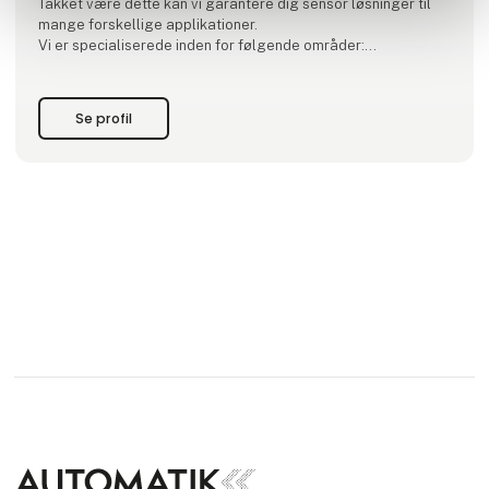
Takket være dette kan vi garantere dig sensor løsninger til
mange forskellige applikationer.
Vi er specialiserede inden for følgende områder:
Temperatur-, tryk-, niveau- og flowmåling, tyristor- og SSR-
drivere, reguleringsteknik, datalogning af procesværdier og
kontrol- og visualiseringssysteme
Se profil