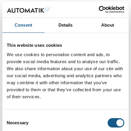
JUMO digiLine CR ST10
Consent
Details
About
This website uses cookies
JUMO flowTRANS US W02
We use cookies to personalise content and ads, to
provide social media features and to analyse our traffic.
We also share information about your use of our site with
our social media, advertising and analytics partners who
may combine it with other information that you’ve
JUMO SIRAS P21 AR
provided to them or that they’ve collected from your use
of their services.
Consent
Necessary
Selection