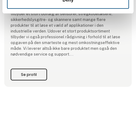
Leuze er et over 60 år gammelt familieejet tysk selskab med
datter-selskaber og distributører over hele verden. Vi
tilbyder et stort udvalg af sensorer, stregkodelæsere,
sikkerhedslysgitre- og skannere samt mange flere
produkter til at løse et væld af applikationer i den
industrielle verden. Udover et stort produktsortiment
tilbyder vi også professionel rådgivning i forhold til at løse
opgaven på den smarteste og mest omkostningseffektive
måde. Vi leverer altså ikke bare produktet men også den
nødvendige service og support.
Leuze i Danmark blev grundlagt i 2009 med kontor i Allerød
samt fil
Se profil