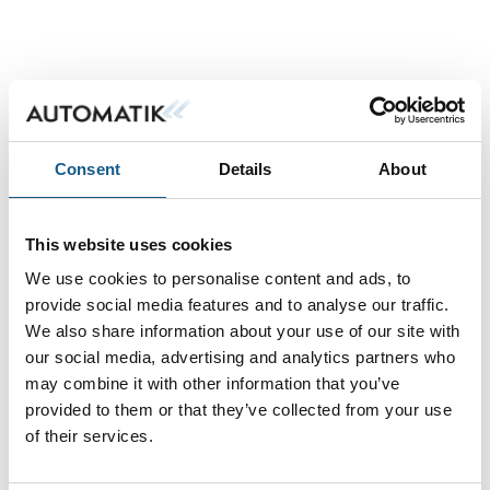
TL 305 Lystårn
Consent
Details
About
HTU208/212/218 Ultralydssensorer
This website uses cookies
We use cookies to personalise content and ads, to
provide social media features and to analyse our traffic.
IVS 108, IVS 1048i/DCR 1048i Simple
We also share information about your use of our site with
Vision kamera
our social media, advertising and analytics partners who
may combine it with other information that you’ve
provided to them or that they’ve collected from your use
of their services.
KRT 3C Kontrast Sensorer