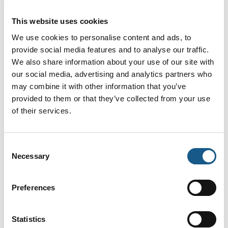
This website uses cookies
We use cookies to personalise content and ads, to
MINK Tørtløbende klovakuumpumper
provide social media features and to analyse our traffic.
og kompressorer
We also share information about your use of our site with
our social media, advertising and analytics partners who
may combine it with other information that you’ve
provided to them or that they’ve collected from your use
of their services.
DOLPHIN Væskeringsvakuumpumper
og kompressorer
Consent
Necessary
Selection
VACTEST Det bedste valg til at
Preferences
overvåge og styre din vakuumproces
Statistics