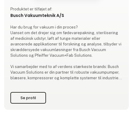
Produktet er tilføjet af:
Busch Vakuumteknik A/S
Har du brug for vakuum i din proces?
Uanset om det drejer sig om fødevarepakning, sterilisering
af medicinsk udstyr, løft af tunge materialer eller
avancerede applikationer til forskning og analyse, tilbyder vi
skræddersyede vakuumløsninger fra Busch Vacuum
Solutions og Pfeiffer Vacuum+Fab Solutions.
Vi samarbejder med to af verdens stærkeste brands: Busch
Vacuum Solutions er din partner til robuste vakuumpumper,
blæsere, kompressorer og komplette systemer til industrien.
Pfeiffer Vacuum+Fab Solutions leverer førsteklasses
teknologier til høje og ultrafine vakuum, avanceret
lækagedetektion
Se profil