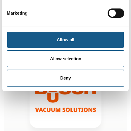
OTTO 24/7 overvågning af dine
Marketing
vakuumpumper
Allow all
Allow selection
Deny