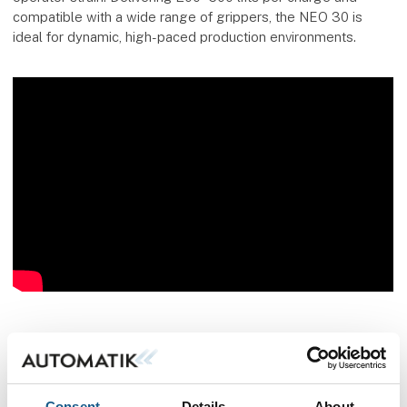
compatible with a wide range of grippers, the NEO 30 is
ideal for dynamic, high-paced production environments.
Flere produkter fra Binar Handling AB
Consent
Details
About