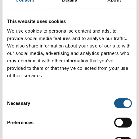
På messen
Binar Handling QLA 100i
This website uses cookies
We use cookies to personalise content and ads, to
provide social media features and to analyse our traffic.
We also share information about your use of our site with
our social media, advertising and analytics partners who
AUTOMATIK
Produktet er medbragt på messen
may combine it with other information that you’ve
provided to them or that they’ve collected from your use
Dette produkt kan opleves på udstillerens stand på messen
of their services.
Consent
Necessary
Selection
Preferences