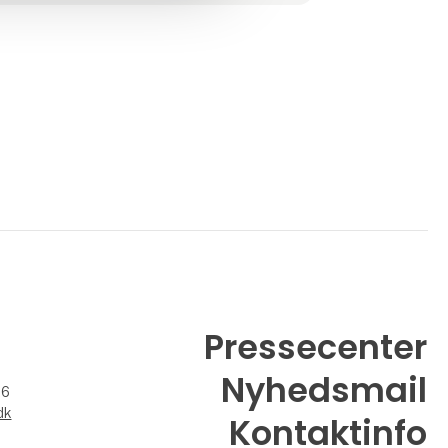
uddannelsesinstitutioner.
Med støtte fra vores globale netværk i USA,
Tyskla
Pressecenter
Nyhedsmail
26
dk
Kontaktinfo