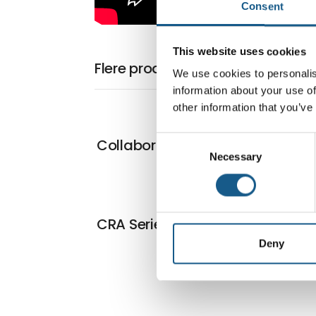
Consent
This website uses cookies
Flere produkter fra Dobot Euro
We use cookies to personalis
information about your use of
other information that you’ve
Consent
Collaborative Welding Solution
Necessary
Selection
CRA Series Collaborative Robot
Deny