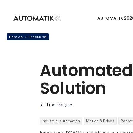
AUTOMATIK 202
Forside
Produkter
Automated 
Solution
Til oversigten
Industriel automation
Motion & Drives
Robott
Experience DOBOT's palletizing solution 