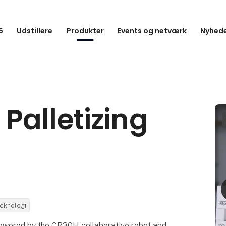
6
Udstillere
Produkter
Events og netværk
Nyhede
Palletizing
eknologi
powered by the CR30H collaborative robot and