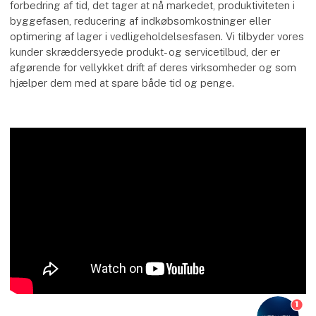
forbedring af tid, det tager at nå markedet, produktiviteten i
byggefasen, reducering af indkøbsomkostninger eller
optimering af lager i vedligeholdelsesfasen. Vi tilbyder vores
kunder skræddersyede produkt- og servicetilbud, der er
afgørende for vellykket drift af deres virksomheder og som
hjælper dem med at spare både tid og penge.
1