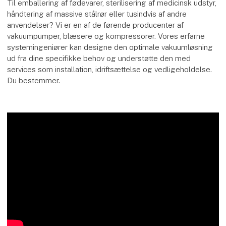
Til emballering af fødevarer, sterilisering af medicinsk udstyr,
håndtering af massive stålrør eller tusindvis af andre
anvendelser? Vi er en af de førende producenter af
vakuumpumper, blæsere og kompressorer. Vores erfarne
systemingeniører kan designe den optimale vakuumløsning
ud fra dine specifikke behov og understøtte den med
services som installation, idriftsættelse og vedligeholdelse.
Du bestemmer.