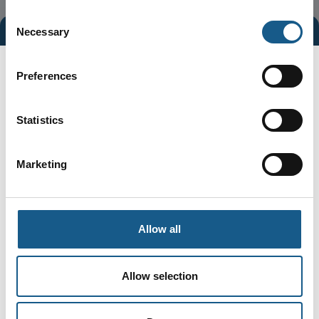
Consent
Necessary
Selection
Preferences
Statistics
Marketing
Gå til hjemmeside
Allow all
Brands
Allow selection
Rexroth
ctrlX AUTOMATION
Kassow Robots