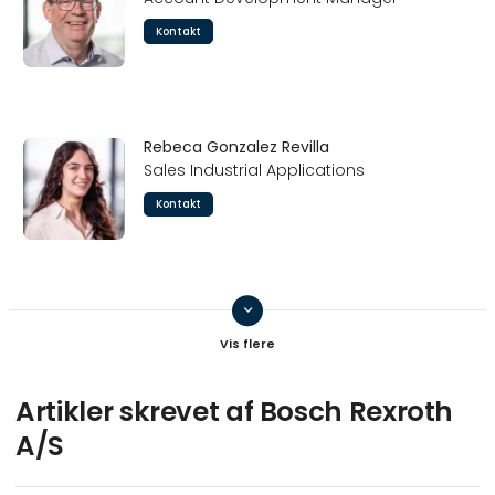
Kontakt
Rebeca Gonzalez Revilla
Sales Industrial Applications
Kontakt
keyboard_arrow_down
Jimmy Blixt-Pedersen
Product & Project Manager
Kontakt
Artikler skrevet af Bosch Rexroth
A/S