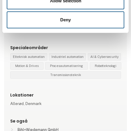
Allow selection
Bihl+Wiedemann
Deny
Repræsenterede virksomheder
Bihl+Wiedemann
Specialeområder
Elteknisk automation
Industriel automation
AI & Cybersecurity
Motion & Drives
Procesautomatisering
Robotteknologi
Transmissionsteknik
Lokationer
Allerød, Denmark
Se også
Bihl+Wiedemann GmbH