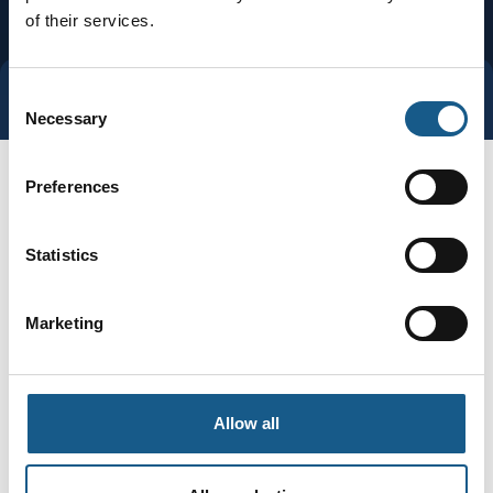
of their services.
Consent
Tag direkte kontakt
Book et møde
Necessary
Selection
Preferences
Statistics
Marketing
Gå til hjemmeside
Allow all
Brands