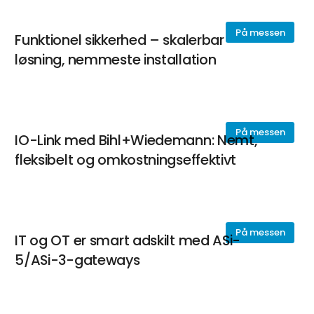
På messen
Funktionel sikkerhed – skalerbar
løsning, nemmeste installation
På messen
IO-Link med Bihl+Wiedemann: Nemt,
fleksibelt og omkostningseffektivt
På messen
IT og OT er smart adskilt med ASi-
5/ASi-3-gateways