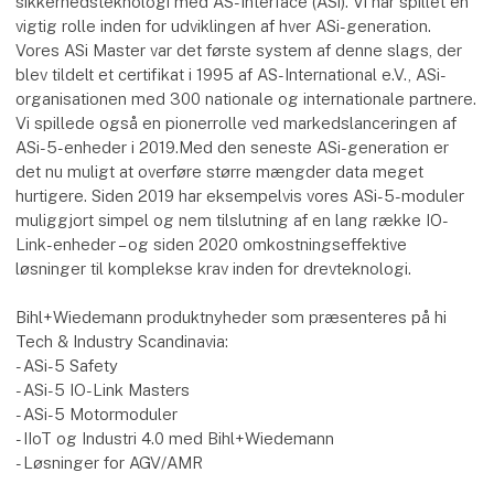
sikkerhedsteknologi med AS-Interface (ASi). Vi har spillet en
vigtig rolle inden for udviklingen af hver ASi-generation.
Vores ASi Master var det første system af denne slags, der
blev tildelt et certifikat i 1995 af AS-International e.V., ASi-
organisationen med 300 nationale og internationale partnere.
Vi spillede også en pionerrolle ved markedslanceringen af
ASi-5-enheder i 2019.Med den seneste ASi-generation er
det nu muligt at overføre større mængder data meget
hurtigere. Siden 2019 har eksempelvis vores ASi-5-moduler
muliggjort simpel og nem tilslutning af en lang række IO-
Link-enheder – og siden 2020 omkostningseffektive
løsninger til komplekse krav inden for drevteknologi.
Bihl+Wiedemann produktnyheder som præsenteres på hi
Tech & Industry Scandinavia:
- ASi-5 Safety
- ASi-5 IO-Link Masters
- ASi-5 Motormoduler
- IIoT og Industri 4.0 med Bihl+Wiedemann
- Løsninger for AGV/AMR