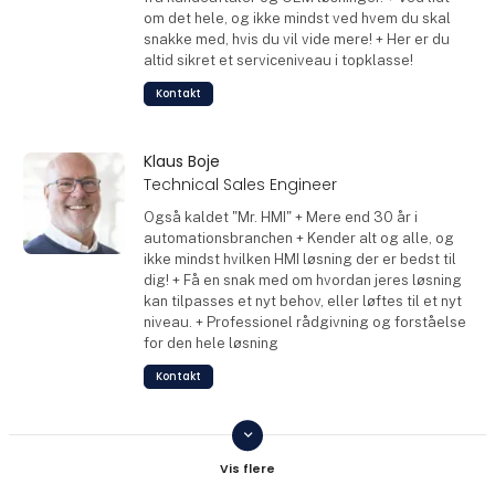
om det hele, og ikke mindst ved hvem du skal
snakke med, hvis du vil vide mere! + Her er du
altid sikret et serviceniveau i topklasse!
Kontakt
Klaus Boje
Technical Sales Engineer
Også kaldet "Mr. HMI" + Mere end 30 år i
automationsbranchen + Kender alt og alle, og
ikke mindst hvilken HMI løsning der er bedst til
dig! + Få en snak med om hvordan jeres løsning
kan tilpasses et nyt behov, eller løftes til et nyt
niveau. + Professionel rådgivning og forståelse
for den hele løsning
Kontakt
keyboard_arrow_down
Tom Guldbrandsen
Technical Sales Engineer