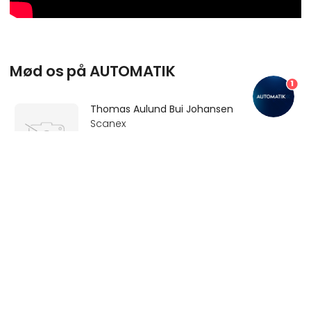
Mød os på AUTOMATIK
1
Thomas Aulund Bui Johansen
Scanex
Kontakt
keyboard_arrow_up
Marie Biørn
Marketing Manager
Kontakt