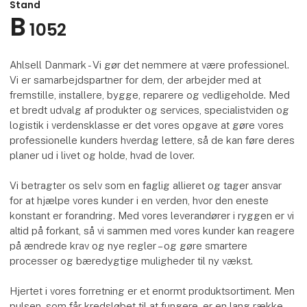
Stand
B
1052
Ahlsell Danmark - Vi gør det nemmere at være professionel.
Vi er samarbejdspartner for dem, der arbejder med at
fremstille, installere, bygge, reparere og vedligeholde. Med
et bredt udvalg af produkter og services, specialistviden og
logistik i verdensklasse er det vores opgave at gøre vores
professionelle kunders hverdag lettere, så de kan føre deres
planer ud i livet og holde, hvad de lover.
Vi betragter os selv som en faglig allieret og tager ansvar
for at hjælpe vores kunder i en verden, hvor den eneste
konstant er forandring. Med vores leverandører i ryggen er vi
altid på forkant, så vi sammen med vores kunder kan reagere
på ændrede krav og nye regler – og gøre smartere
processer og bæredygtige muligheder til ny vækst.
Hjertet i vores forretning er et enormt produktsortiment. Men
pulsen, som får kredsløbet til at fungere, er en lang række