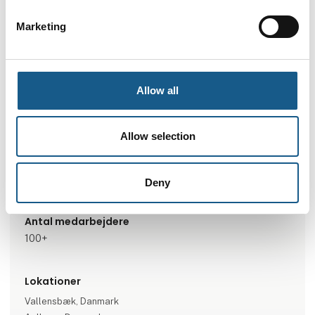
Marketing
Gå til hjemmeside
Allow all
Specialeområder
Allow selection
Elteknisk automation
Industriel automation
Motion & Drives
Procesautomatisering
Robotteknologi
Transmissionsteknik
Deny
Antal medarbejdere
100+
Lokationer
Vallensbæk, Danmark