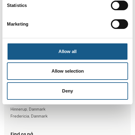
Statistics
Marketing
Gå til hjemmeside
Allow all
Antal medarbejdere
Allow selection
26-50
Deny
Lokationer
Hillerød, Denmark
Hinnerup, Danmark
Fredericia, Danmark
Find os på