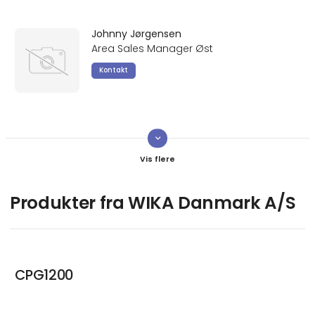
Johnny Jørgensen
Area Sales Manager Øst
Kontakt
keyboard_arrow_down
Simon Tøfting
Area Sales Manager Vest
Kontakt
Produkter fra WIKA Danmark A/S
CPG1200