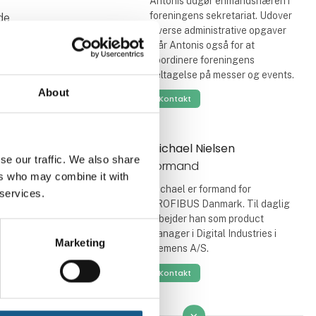
Antonis udgør enmandshæren i
foreningens sekretariat. Udover
de
diverse administrative opgaver
står Antonis også for at
koordinere foreningens
deltagelse på messer og events.
About
Kontakt
Michael Nielsen
se our traffic. We also share
Formand
ers who may combine it with
Michael er formand for
 services.
PROFIBUS Danmark. Til daglig
arbejder han som product
manager i Digital Industries i
Marketing
Siemens A/S.
Kontakt
keyboard_arrow_down