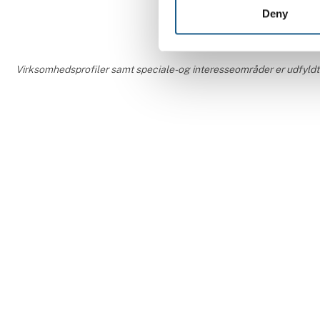
Deny
Virksomhedsprofiler samt speciale- og interesseområder er udfyldt 