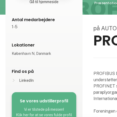
Gå til hjemmeside
Præsentatio
Antal medarbejdere
1-5
på AUT
PR
Lokationer
København N, Danmark
Find os på
PROFIBUS Da
understøtte
LinkedIn
PROFINET sa
paraplyorga
International
Se vores udstillerprofil
Vi er tilstede på messen!
Foreningen e
Klik her for at se vores fulde profil