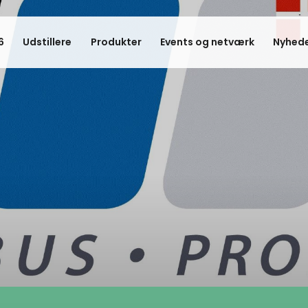
6
Udstillere
Produkter
Events og netværk
Nyhede