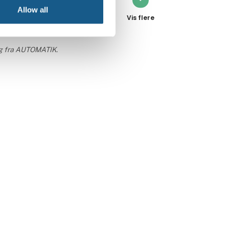
Ole Sørensen
Allow all
Medudstiller
Ole Sørensen er direktør i
GreenMatic. De er medudstiller
ing fra AUTOMATIK.
på PROFIBUS Danmarks stand.
Kontakt
Gabrielle Bro Øe Svendsen
Marketing Manager
Kontakt
Heidi S. Ravn
Service and Training
Coordinator
Heidi er koordinator på Au2mates