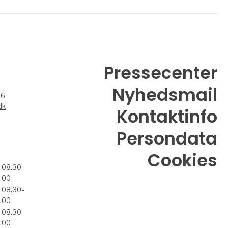
kurser. De er medudstiller på
PROFIBUS Danmarks stand.
Kontakt
Pressecenter
Nyhedsmail
26
dk
Kontaktinfo
Persondata
Cookies
. 08.30 -
.00
. 08.30 -
.00
. 08.30 -
.00