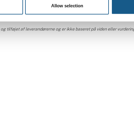
Allow selection
og tilføjet af leverandørerne og er ikke baseret på viden eller vurder