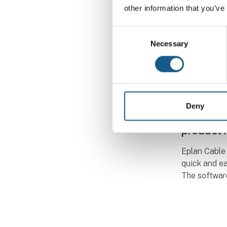
other information that you’ve
Consent
Necessary
Selection
13. august 2
Design C
3D New t
Deny
cabling 
product 
Eplan Cable 
quick and e
The software
correspondi
the informat
production 
th