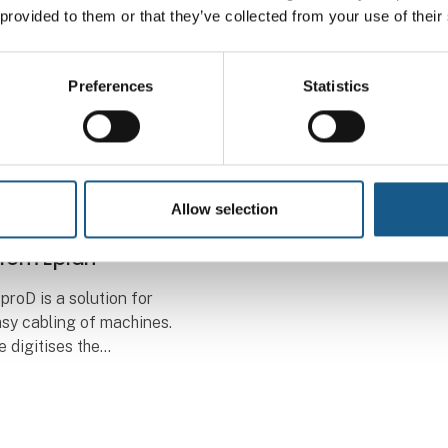
 provided to them or that they’ve collected from your use of their
Preferences
Statistics
024
able Pathways in
ool for machine
Allow selection
-new software
from Eplan
proD is a solution for
asy cabling of machines.
 digitises the
ng designs and provides
ion required for
and assembly. This means