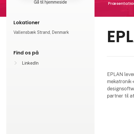
Gå til hjemmeside
Præsentatio
Lokationer
EP
Vallensbæk Strand, Denmark
Find os på
LinkedIn
EPLAN levere
mekatronik-
designsoftwa
partner til 