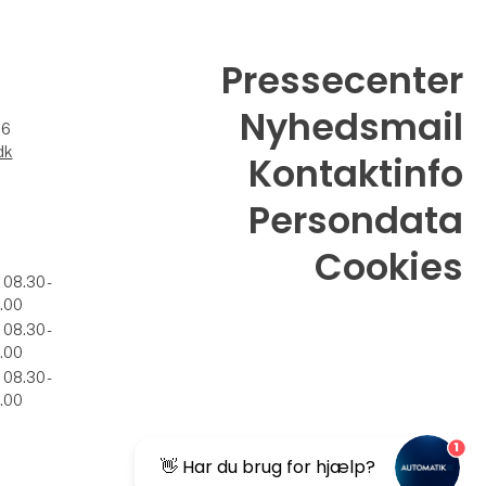
Pressecenter
Nyhedsmail
26
dk
Kontaktinfo
Persondata
Cookies
. 08.30 -
.00
. 08.30 -
.00
. 08.30 -
.00
1
👋 Har du brug for hjælp?