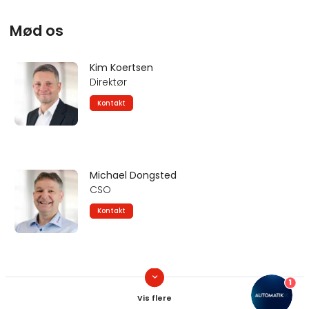
Mød os
Kim Koertsen
Direktør
Kontakt
Michael Dongsted
CSO
Kontakt
keyboard_arrow_down
Frede Lysemose
1
Salgschef - Svejsning