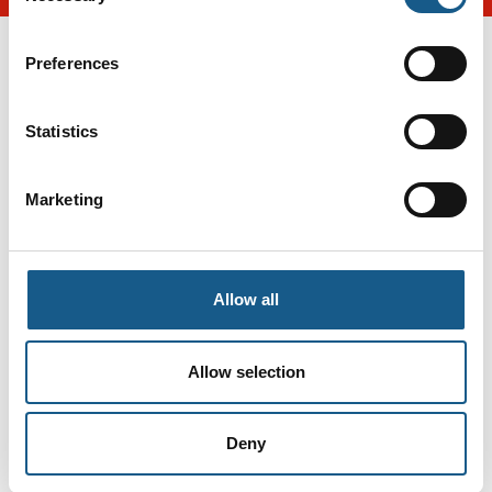
Preferences
Statistics
Marketing
Gå til hjemmeside
Allow all
Antal medarbejdere
Allow selection
26-50
Deny
Lokationer
Middelfart, Danmark