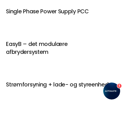
Single Phase Power Supply PCC
EasyB – det modulære
afbrydersystem
Strømforsyning + lade- og styreenhed
1
Vikling af varer med Future Winding-
keyboard_arrow_up
teknologi