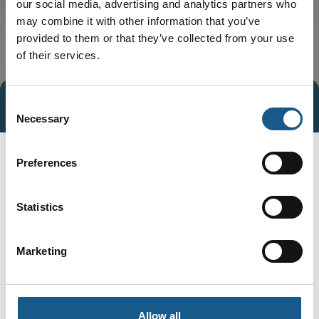
our social media, advertising and analytics partners who
may combine it with other information that you’ve
provided to them or that they’ve collected from your use
of their services.
Consent
Tag direkte kontakt
Book et møde
Necessary
Selection
Preferences
Statistics
Marketing
Gå til hjemmeside
Allow all