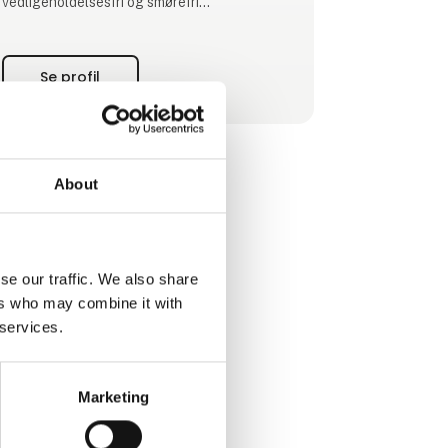
vedligeholdelsesfri og smørefri
konstruktioner, der forbedrer ydeevnen og
reducerer driftsomkostningerne.
Se profil
About
se our traffic. We also share
ers who may combine it with
 services.
Marketing