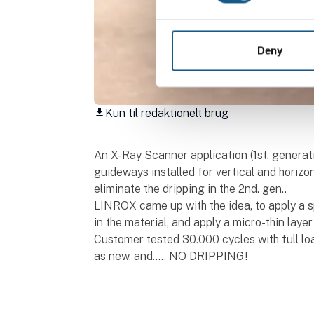
Deny
Kun til redaktionelt brug
download
An X-Ray Scanner application (1st. generatio
guideways installed for vertical and hori
eliminate the dripping in the 2nd. gen..
LINROX came up with the idea, to apply a s
in the material, and apply a micro-thin layer
Customer tested 30.000 cycles with full l
as new, and..... NO DRIPPING!