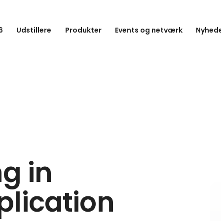
6
Udstillere
Produkter
Events og netværk
Nyhede
g in
plication