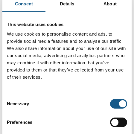
Den bedste løsning skabes i fællesskab
Consent
Details
About
I en branche hvor detaljen er en vigtig faktor for at få
succes, skal alle muligheder granskes for at optimere
This website uses cookies
på produkt eller arbejdsproces.
We use cookies to personalise content and ads, to
Den proces nyder vi at få muligheden for at være en
provide social media features and to analyse our traffic.
del
We also share information about your use of our site with
our social media, advertising and analytics partners who
may combine it with other information that you’ve
provided to them or that they’ve collected from your use
of their services.
Consent
Necessary
Selection
Preferences
15. juni 2023