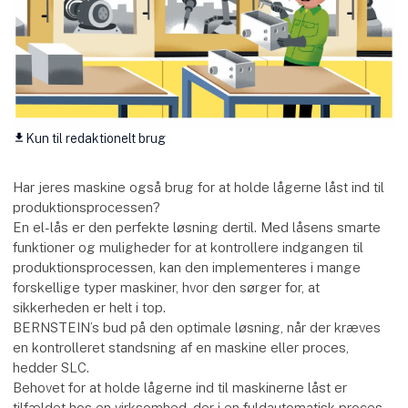
Kun til redaktionelt brug
download
Har jeres maskine også brug for at holde lågerne låst ind til
produktionsprocessen?
En el-lås er den perfekte løsning dertil. Med låsens smarte
funktioner og muligheder for at kontrollere indgangen til
produktionsprocessen, kan den implementeres i mange
forskellige typer maskiner, hvor den sørger for, at
sikkerheden er helt i top.
BERNSTEIN’s bud på den optimale løsning, når der kræves
en kontrolleret standsning af en maskine eller proces,
hedder SLC.
Behovet for at holde lågerne ind til maskinerne låst er
tilfældet hos en virksomhed, der i en fuldautomatisk proces