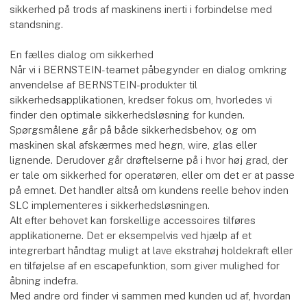
sikkerhed på trods af maskinens inerti i forbindelse med
standsning.
En fælles dialog om sikkerhed
Når vi i BERNSTEIN-teamet påbegynder en dialog omkring
anvendelse af BERNSTEIN-produkter til
sikkerhedsapplikationen, kredser fokus om, hvorledes vi
finder den optimale sikkerhedsløsning for kunden.
Spørgsmålene går på både sikkerhedsbehov, og om
maskinen skal afskærmes med hegn, wire, glas eller
lignende. Derudover går drøftelserne på i hvor høj grad, der
er tale om sikkerhed for operatøren, eller om det er at passe
på emnet. Det handler altså om kundens reelle behov inden
SLC implementeres i sikkerhedsløsningen.
Alt efter behovet kan forskellige accessoires tilføres
applikationerne. Det er eksempelvis ved hjælp af et
integrerbart håndtag muligt at lave ekstrahøj holdekraft eller
en tilføjelse af en escapefunktion, som giver mulighed for
åbning indefra.
Med andre ord finder vi sammen med kunden ud af, hvordan