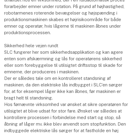
forarbejder emner under rotation. På grund af højhastighed,
robotarmenes roterende bevægelser og højspænding i
produktionsmaskinen skabes et højrisikoområde for både
emner og operatør, hvis lågerne til maskinen åbnes under
produktionsprocessen.
Sikkerhed hele vejen rundt
SLC fungerer her som sikkerhedsapplikation og kan agere
enten som afskærmning og lås for operatørens sikkerhed
eller som forebyggelse til utilsigtet driftsstop til skade for
emnerne, der produceres i maskinen.
Der er således tale om en kontrolleret standsning af
maskinen, da den elektriske lås indbygget i SLC’en sørger
for, at for eksempel låger ikke kan åbnes, før maskinen er
bragt helt til standsning.
Hos førnævnte virksomhed var ønsket at sikre operatøren for
utilsigtet at blive udsat for stor fare. Ønsket var således at
kontrollere processen i forbindelse med start og stop, så
åbning af låger mv. ikke blev anvendt som stopfunktion. Den
indbyggede elektriske lås sørger for at fastholde en høj