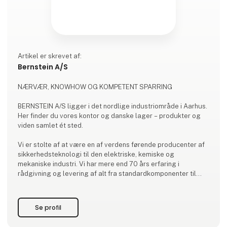
Artikel er skrevet af:
Bernstein A/S
NÆRVÆR, KNOWHOW OG KOMPETENT SPARRING
BERNSTEIN A/S ligger i det nordlige industriområde i Aarhus.
Her finder du vores kontor og danske lager – produkter og
viden samlet ét sted.
Vi er stolte af at være en af verdens førende producenter af
sikkerhedsteknologi til den elektriske, kemiske og
mekaniske industri. Vi har mere end 70 års erfaring i
rådgivning og levering af alt fra standardkomponenter til
halvfabrikata til kundetilpassede løsninger. Derudover har vi
et sortiment af agenturvarer, der supplerer BERNSTEINs
ellers store produktprogram. Alt sammen med højeste
Se profil
kvalitet i fokus.