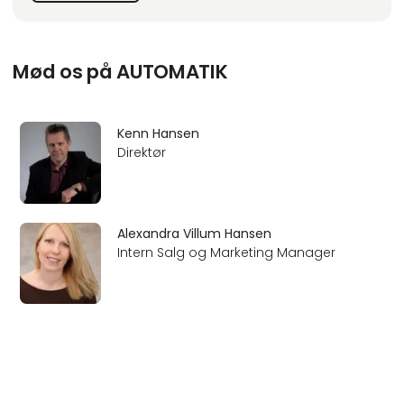
Vi har siden 2009 givet råd og vejledning i anvendelse af
vores produkter for at sikre den bedste løsning til dit behov.
Mød os på AUTOMATIK
Du sk
Kenn Hansen
Direktør
Alexandra Villum Hansen
Intern Salg og Marketing Manager