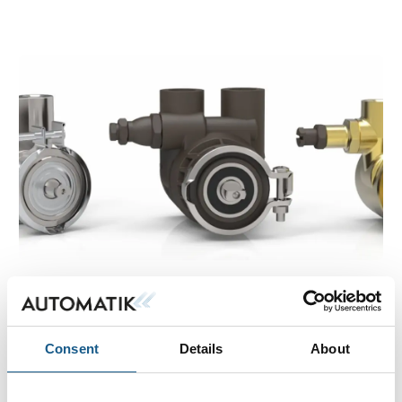
ISO 15552 cylinder type 1390 - Ecolight
Aluminiumscylinder til lave temperaturer.
*
4. oktober 2022
Ny rotationspumpe fra CEME Group
Rotationspumpe fra CEME Group er nu tilgængeligt i
Consent
Details
About
messing og rustfrit stålhus.