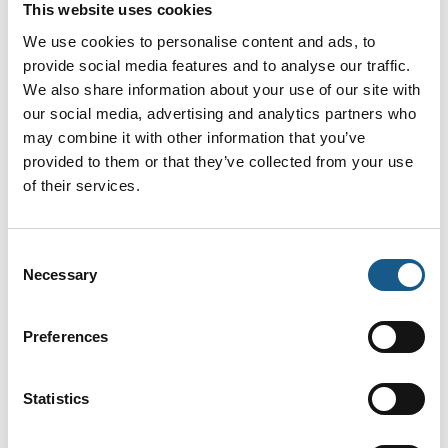
Vi er stolte af at kunne meddele, at rotationspumpen
This website uses cookies
Mocareel, som allerede har været kendt i mange år
We use cookies to personalise content and ads, to
på markedet i
provide social media features and to analyse our traffic.
We also share information about your use of our site with
our social media, advertising and analytics partners who
may combine it with other information that you’ve
provided to them or that they’ve collected from your use
of their services.
Consent
Necessary
Selection
29. maj 2024
Preferences
Magnetventiler og Pumper
KH-Technic´s største leverandør ODE Srl., kendt for
Statistics
sine kvalitetsprodukter siden 1960 indenfor især
magnetventiler, er blevet en del af CEME GROUP. De
bibeholder deres produktion af magnetventiler, t