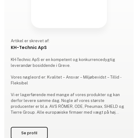
Artikel er skrevet af:
KH-Technic ApS
KH-Technic ApS er en kompetent og konkurrencedygtig
leverandør bosiddende i Greve.
Vores nøgleord er: Kvalitet – Ansvar – Miljøbevidst – Tillid -
Fleksibel
Vi er lagerførende med mange af vores produkter og kan
derfor levere samme dag. Nogle af vores største
producenter er bl.a. AVS RÔMER, ODE, Pneumax, SHIELD og
Tierre Group. Alle europæiske firmaer med vægt på høj
kvalitet.
Hos os er det en selvfølge at levere de produkter, som er
Se profil
bedst egnede til dig.