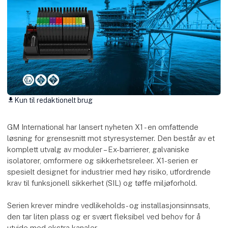
Kun til redaktionelt brug
download
GM International har lansert nyheten X1 - en omfattende
løsning for grensesnitt mot styresystemer. Den består av et
komplett utvalg av moduler – Ex-barrierer, galvaniske
isolatorer, omformere og sikkerhetsreleer. X1-serien er
spesielt designet for industrier med høy risiko, utfordrende
krav til funksjonell sikkerhet (SIL) og tøffe miljøforhold.
Serien krever mindre vedlikeholds- og installasjonsinnsats,
den tar liten plass og er svært fleksibel ved behov for å
utvide med ekstra kanaler.