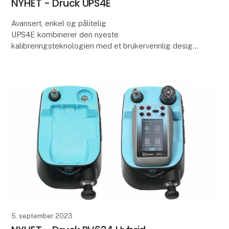
NYHET - Druck UPS4E
Avansert, enkel og pålitelig
UPS4E kombinerer den nyeste
kalibreringsteknologien med et brukervennlig design.
Resultatet er en pålitelig og kostnadseffektiv loop-
kalibrator med tydelig display og sma
5. september 2023