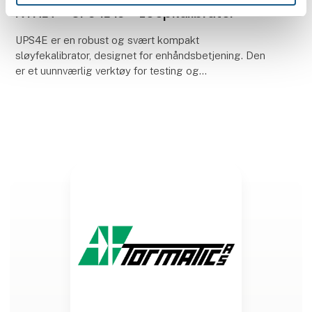
NYHET - UPS4E IS - Loopkalibrator
UPS4E er en robust og svært kompakt
sløyfekalibrator, designet for enhåndsbetjening. Den
er et uunnværlig verktøy for testing og
strømforsyning av prosesskontrollsløyfer og mA-
enheter.
Den er ideel