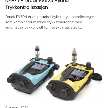
NYHET - Druck PV624 Hybrid
Trykkontrollstasjon
Druck PV624 er en portabel hybrid trykkontrollstasjon
som kombinerer manuell trykkgenerering med
automatisk trykkontroll for nøyaktig og stabil
trykkontroll til settpunkt!
Ved bruk sammen med DPI620G
9. august 2024