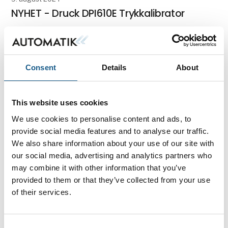
NYHET - Druck DPI610E Trykkalibrator
DPI610E er 6. generasjon i DPI600 serien
trykkalibratorer og etterfølgeren til den legendariske
DPI610/615 med kallenavnet «Druck’en». DPI610E
kombinerer det velkjente, røffe og ergonomiske
Consent
Details
About
designet m
This website uses cookies
We use cookies to personalise content and ads, to
provide social media features and to analyse our traffic.
We also share information about your use of our site with
our social media, advertising and analytics partners who
may combine it with other information that you’ve
provided to them or that they’ve collected from your use
of their services.
29. august 2024
Consent