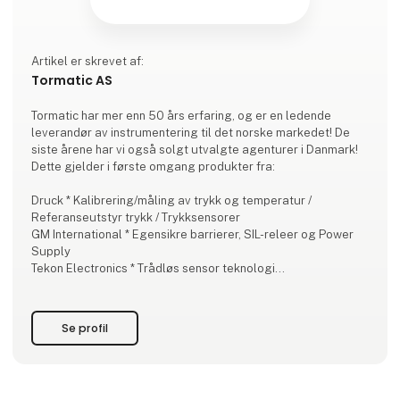
Artikel er skrevet af:
Tormatic AS
Tormatic har mer enn 50 års erfaring, og er en ledende
leverandør av instrumentering til det norske markedet! De
siste årene har vi også solgt utvalgte agenturer i Danmark!
Dette gjelder i første omgang produkter fra:
Druck * Kalibrering/måling av trykk og temperatur /
Referanseutstyr trykk / Trykksensorer
GM International * Egensikre barrierer, SIL-releer og Power
Supply
Tekon Electronics * Trådløs sensor teknologi
Pyropress * Nøyaktige og robuste prosessbrytere
Solexy * Kommunikasjon i eksplosjonsfarlige områder
Ere Wireless * Radiokommunikasjonsprodukter
Se profil
MG * Signalomformere, Remot