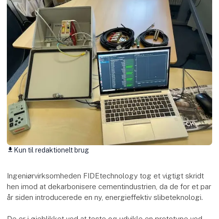
Kun til redaktionelt brug
download
Ingeniørvirksomheden FIDEtechnology tog et vigtigt skridt
hen imod at dekarbonisere cementindustrien, da de for et par
år siden introducerede en ny, energieffektiv slibeteknologi.
De er i øjeblikket ved at teste og udvikle en prototype ved