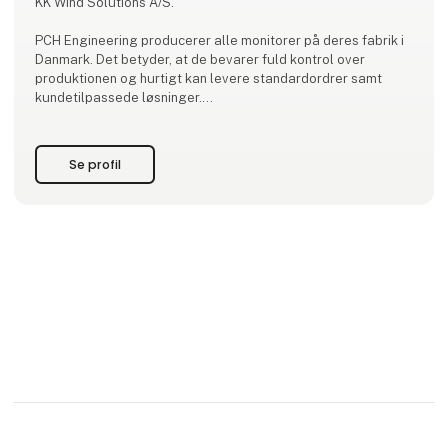
KK Wind Solutions A/S.
PCH Engineering producerer alle monitorer på deres fabrik i
Danmark. Det betyder, at de bevarer fuld kontrol over
produktionen og hurtigt kan levere standardordrer samt
kundetilpassede løsninger.
Med 30 års erfaring inden for
vibrationsovervågningsindustrien har PCH Engineering en
Se profil
klar fornemmelse af markedets behov. De var således de
første