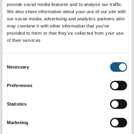
Vi hjalp FIDEtechnology med at designe et
provide social media features and to analyse our traffic.
dataopsamlingssystem (DAQ) til R&D baseret på den
We also share information about your use of our site with
avancerede, 4-kanals PCH 1420 Vibration Monitor kombineret
our social media, advertising and analytics partners who
med kommunikationsmodulet PCH EtherBridge Modbus.
may combine it with other information that you’ve
provided to them or that they’ve collected from your use
PCH 1420 leverer en bred vifte af lyd- og vibrationsdata samt
of their services.
Time Waveform data til FFT-analyse, og PCH EtherBridge
fungerer som en edge-enhed, der overfører dataene til en
lokal edge computer og leverer Modbus TCP-
Consent
kommunikation til PLC'en.
Necessary
Selection
Alle data visualiseres i den komplementære PCH Vibration
Studio-software.
Preferences
Efter R&D-fasen kan overvågningsløsningen tilpasses
yderligere til FIDE LC-møllens nøjagtige driftsbehov.
Statistics
Cutting Carbon in Cement: FIDEtechnology's New Mill Prototype
Monitored by PCH's DAQ System
Marketing