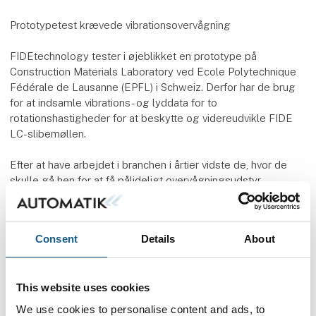
Prototypetest krævede vibrationsovervågning
FIDEtechnology tester i øjeblikket en prototype på
Construction Materials Laboratory ved Ecole Polytechnique
Fédérale de Lausanne (EPFL) i Schweiz. Derfor har de brug
for at indsamle vibrations- og lyddata for to
rotationshastigheder for at beskytte og videreudvikle FIDE
LC-slibemøllen.
Efter at have arbejdet i branchen i årtier vidste de, hvor de
skulle gå hen for at få pålideligt overvågningsudstyr.
"Det var naturligt for os at kontakte PCH Engineering, da vi
har arbejdet med dem før og af erfaring ved, at deres
Consent
Details
About
løsninger virker," siger Flemming Jørgensen.
This website uses cookies
DAQ overvågningsløsning til R&D
We use cookies to personalise content and ads, to