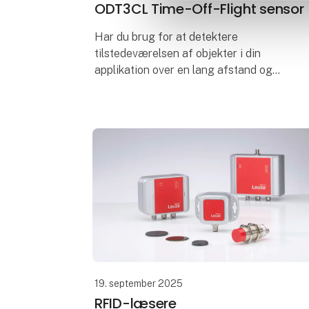
ODT3CL Time-Off-Flight sensor
Har du brug for at detektere
tilstedeværelsen af objekter i din
applikation over en lang afstand og
udlæse de målte værdier via IO-Link?
ODT3CL1-2M diffuse sensor med
baggrundsafblænding opnår en rækk
19. september 2025
RFID-læsere