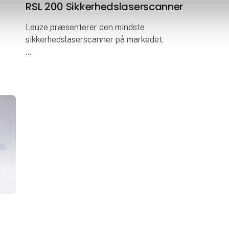
RSL 200 Sikkerhedslaserscanner
Leuze præsenterer den mindste
sikkerhedslaserscanner på markedet.
Den nye, ultrakompakte RSL 200
sikkerhedslaserscanner fra Leuze
beskytter maskiner, AGV´er og robotter.
Takket være dens minimale