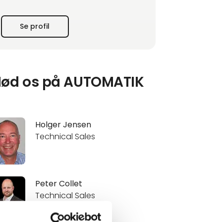
ikke bare produktet men også den
nødvendige service og support.
Se profil
Leuze i Danmark blev grundlagt i 2009 med
kontor i Allerød samt fil
ød os på AUTOMATIK
Holger Jensen
Technical Sales
Peter Collet
Technical Sales