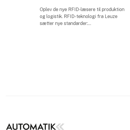
Oplev de nye RFID-læsere til produktion
og logistik. RFID-teknologi fra Leuze
sætter nye standarder:
Den nye produktportefølje tilbyder en bred
vifte af RFID-læsere med læseområder på
op til 2 m, Eth