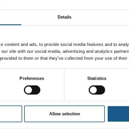
stemoperatører drager dermed fordel af
holdelsesomkostninger.
Details
ic Scandinavia ApS
e content and ads, to provide social media features and to analy
 our site with our social media, advertising and analytics partn
 provided to them or that they’ve collected from your use of their
Preferences
Statistics
Allow selection
19. september 2025