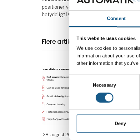
positioner ved hjælp af kun én sensor. Sy
betydeligt lavere integrations- og vedlige
Consent
This website uses cookies
Flere artikler fra Leuze electron
We use cookies to personalis
information about your use of
other information that you’ve
Consent
Necessary
Selection
Deny
28. august 2024