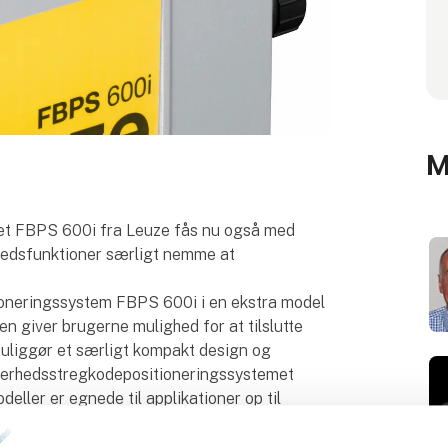
M
et FBPS 600i fra Leuze fås nu også med
hedsfunktioner særligt nemme at
tioneringssystem FBPS 600i i en ekstra model
giver brugerne mulighed for at tilslutte
 muliggør et særligt kompakt design og
sikkerhedsstregkodepositioneringssystemet
ller er egnede til applikationer op til
is positionering af kraner, herunder
dmodeller er, at de pålideligt registrerer