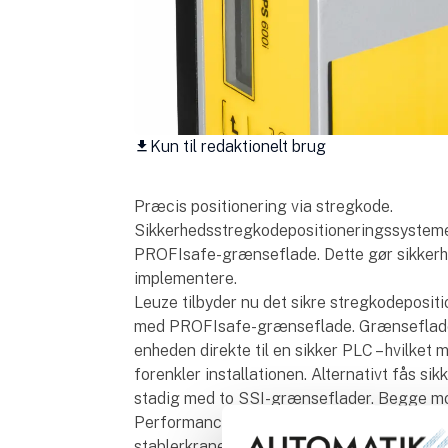
Kun til redaktionelt brug
download
Præcis positionering via stregkode.
Sikkerhedsstregkodepositioneringssystem
PROFIsafe-grænseflade. Dette gør sikker
implementere.
Leuze tilbyder nu det sikre stregkodeposi
med PROFIsafe-grænseflade. Grænsefladen 
enheden direkte til en sikker PLC – hvilket
forenkler installationen. Alternativt fås 
stadig med to SSI-grænseflader. Begge mode
Performance Level e, for eksempel til præc
stablerkraner. En vigtig fordel ved alle enhe