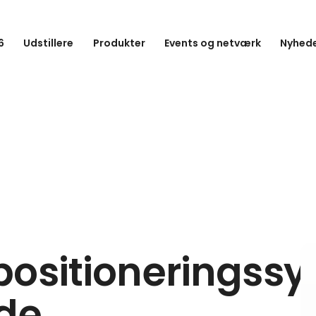
6
Udstillere
Produkter
Events og netværk
Nyhede
positioneringss
ode