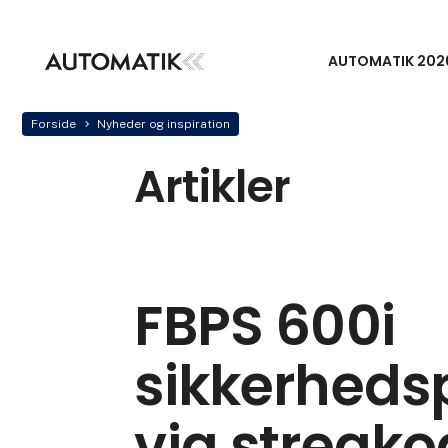
AUTOMATIK 202
Forside
Nyheder og inspiration
Artikler
FBPS 600i
sikkerheds
via stregk