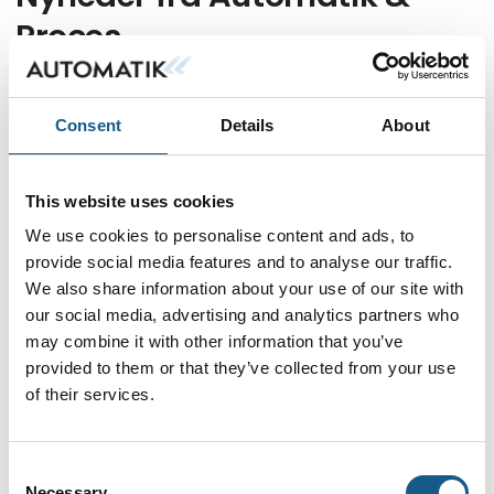
Proces
Consent
Details
About
This website uses cookies
We use cookies to personalise content and ads, to
provide social media features and to analyse our traffic.
We also share information about your use of our site with
our social media, advertising and analytics partners who
may combine it with other information that you’ve
provided to them or that they’ve collected from your use
of their services.
X1 er næste sikkerhedsgeneration
Consent
07.08.2026
Forud for efterårets træf i Brøndby, den 8. til 10.
Necessary