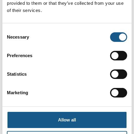
provided to them or that they’ve collected from your use
of their services.
Consent
Necessary
Selection
Preferences
Statistics
Marketing
AUTOMATIK ➡ Messe & Vidensforum inden for automation, motion &
drives. Oplev tre dage med netværk, hands on-udforskning af
innovative produkter og løsninger og ikke mindst et aktuelt og
praksisnært konferenceprogram.
Allow all
Ses vi 8.-10. september 2026?