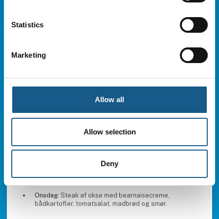
Statistics
Marketing
Allow all
Restaurant i Idrættens hus:
*åbningstider følger.
Allow selection
Der vil være mulighed for at købe en lun ret + drikkelse.
Tirsdag:
Kalkuncuvette med ristede kartofler, sauce
Deny
Verde og årstidens grønt. Hertil fransk cafésalat med
sennepsvinaigrette, madbrød og smør.
Onsdag:
Steak af okse med bearnaisecreme,
bådkartofler, tomatsalat, madbrød og smør.