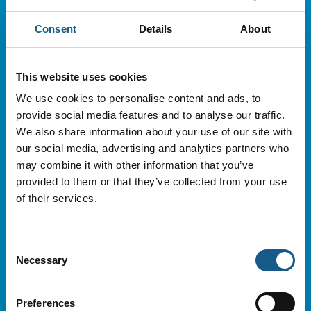
Te
Sodavand
Consent
Details
About
Kildevand
Fadøl
This website uses cookies
Morgencomplet frem til kl. 11.00
We use cookies to personalise content and ads, to
Diverse snacks/ slik
provide social media features and to analyse our traffic.
Et udvalg af kage/croissanter/ kanelsnegle
We also share information about your use of our site with
Udvalg af Sandwich heriblandt også vegetar
our social media, advertising and analytics partners who
may combine it with other information that you’ve
Desuden:
provided to them or that they’ve collected from your use
Tirsdag: Pulled pork burger
of their services.
Onsdag: Bøfsandwich
Torsdag: Pulled Pork burger
Consent
Åbningstider: 8.30-16.00 alle dage
Necessary
Selection
Preferences