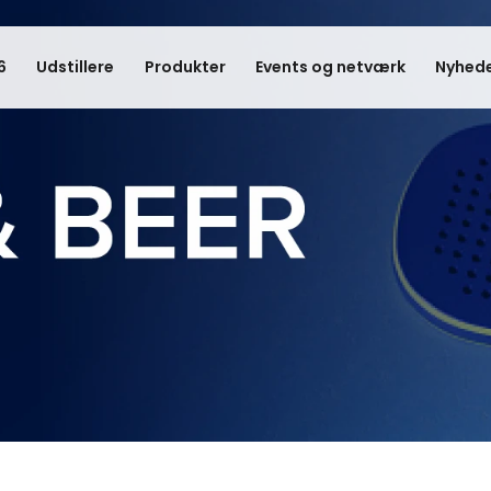
6
Udstillere
Produkter
Events og netværk
Nyhede