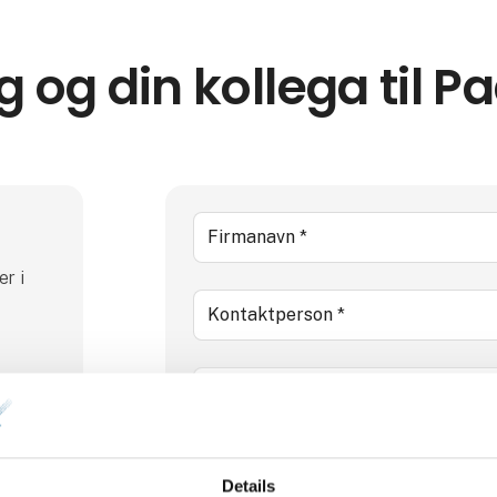
g og din kollega til P
r i
dby
Details
g og