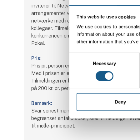
inviterer til Netværks Padel & Beer. Under
arrangementet vil der være rig mulighed for at
This website uses cookies
netværke med resten af branchen eller med di
We use cookies to personalis
kollegaer. Tilmeld jer allerede nu, så I kan være
information about your use of
konkurrencen om den eftertragtede AUTOMAT
other information that you’ve
Pokal.
Consent
Pris:
Necessary
Selection
Pris pr. person er kr. 299,- ekskl. moms.
Med i prisen er en øl og en bid mad.
Tilmeldingen er bindende og der er et no-show 
på 200 kr. pr. person.
Deny
Bemærk:
Svar senest mandag d. 31. august. Da der er et
begrænset antal pladser, sker tilmeldingen efter
til mølle-princippet.