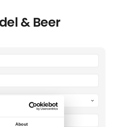
adel & Beer
About