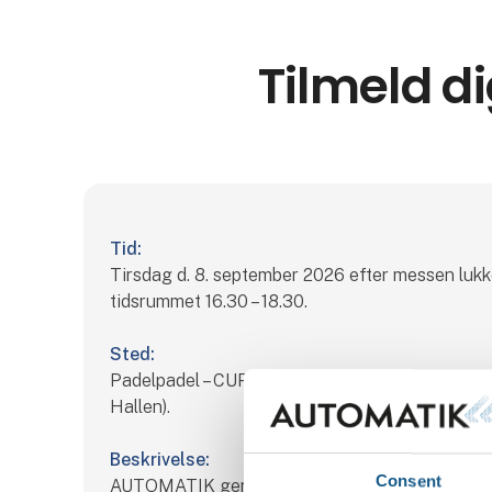
Tilmeld di
Tid:
Tirsdag d. 8. september 2026 efter messen lukke
tidsrummet 16.30 – 18.30.
Sted:
Padelpadel – CUPRA ARENA (lige overfor Brøn
Hallen).
Beskrivelse:
Consent
AUTOMATIK gentager succesen fra sidste gan