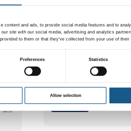
ne egne
e content and ads, to provide social media features and to analy
 med i
 our site with our social media, advertising and analytics partn
IK
 provided to them or that they’ve collected from your use of their
Jeg har læst AUTOMATIKs
Perso
Preferences
Statistics
gebyr
Allow selection
Tilmeld
 først