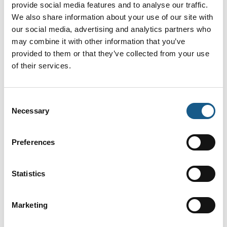
provide social media features and to analyse our traffic.
We also share information about your use of our site with
our social media, advertising and analytics partners who
may combine it with other information that you’ve
AUTOMATIK ➡ Messe & Vidensforum inden for automation, motion &
drives. Oplev tre dage med netværk, hands on-udforskning af
provided to them or that they’ve collected from your use
innovative produkter og løsninger og ikke mindst et aktuelt og
of their services.
praksisnært konferenceprogram.
Ses vi 8.-10. september 2026?
Consent
Facebook
LinkedIn
YouTube
Necessary
Selection
Preferences
Find os
Messen afholdes i Brøndby Hallen
Statistics
Brøndby Stadion 10
2605 Brøndby
Marketing
Messen arrangeres af MCH A/S