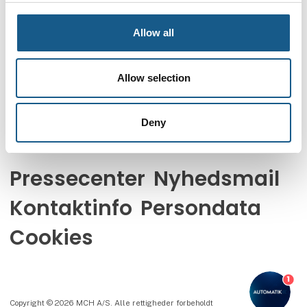
Kontakt os
Telefon: +45 99 26 99 26
Allow all
E-mail:
automatik@mch.dk
Besøg os
Allow selection
Tirsdag
8. september
kl. 08.30 - 16.00
Onsdag
9. september
kl. 08.30 - 16.00
Deny
Torsdag
10. september
kl. 08.30 - 16.00
Pressecenter
Nyhedsmail
Kontaktinfo
Persondata
Cookies
1
Copyright © 2026 MCH A/S. Alle rettigheder forbeholdt