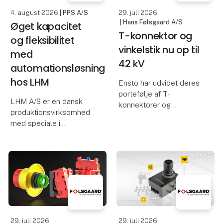
kølelager. For at sikre, at
op til de hø
4. august 2026
| PPS A/S
29. juli 2026
fødev
| Hans Følsgaard A/S
Øget kapacitet
T-konnektor og
og fleksibilitet
vinkelstik nu op til
med
42 kV
automationsløsning
hos LHM
Ensto har udvidet deres
portefølje af T-
LHM A/S er en dansk
konnektorer og
produktionsvirksomhed
vinkelstik markant og
med speciale i
kan nu tilbyde løsninger
højpræcisionsbearbejdning
fra 24 kV og helt op til
af metalemner til bl.a.
42 kV. Samtidig er serien
offshore-industrien. For
blevet komplet i
at imødekomme
strømområderne 250 A,
stigende efterspørgsel
630 A og
og fastholde
konkurrenceevnen h
29. juli 2026
29. juli 2026