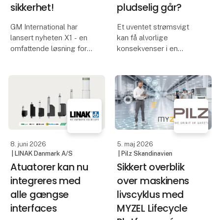
sikkerhet!
pludselig går?
GM International har
Et uventet strømsvigt
lansert nyheten X1 - en
kan få alvorlige
omfattende løsning for
konsekvenser i en
grensesnitt mot
moderne produktion.
styresystemer. Den
Maskiner stopper
består av et komplett
øjeblikkeligt,
utvalg av moduler – Ex-
igangværende
barrierer, galvaniske
processer afbrydes, og
isolatorer, omformere og
værdifulde data kan gå
sikke
tabt. Resultatet kan være
produk
8. juni 2026
5. maj 2026
| LINAK Danmark A/S
| Pilz Skandinavien
Atuatorer kan nu
Sikkert overblik
integreres med
over maskinens
alle gængse
livscyklus med
interfaces
MYZEL Lifecycle