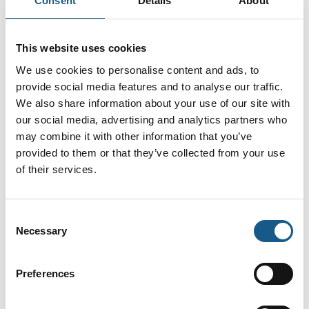
Consent
Details
About
30. juni 2026
26. juni 2026
| LINROX ApS
| Pilz Skandinavien
Non dripping in
Den lille styring
Medical
This website uses cookies
PNOZmulti 2 nu i
application
overensstemmelse
We use cookies to personalise content and ads, to
An X-Ray Scanner
provide social media features and to analyse our traffic.
med
application (1st.
We also share information about your use of our site with
maskinforordningen
generation), was
our social media, advertising and analytics partners who
dripping oil from the
may combine it with other information that you’ve
Med de konfigurerbare,
linear guideways
sikre, små styringer
provided to them or that they’ve collected from your use
installed for vertical and
PNOZmulti 2 fra Pilz kan
of their services.
horizontal movements.
brugerne nu
Customer needed to
implementere kravene i
eliminate the dripping in
Maskinforordning (EU)
Consent
the 2nd. gen..
2023/1230 (MR). EU-
Necessary
Selection
typegodkendelsescertifikatet
i henhold til artikel 25 b
Preferences
26. juni 2026
| LINROX ApS
24. juni 2026
| ICS A/S