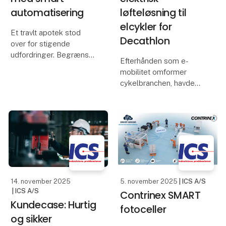
automatisering
løfteløsning til
elcykler for
Et travlt apotek stod
Decathlon
over for stigende
udfordringer. Begrænset
Efterhånden som e-
lagerplads, voksende
mobilitet omformer
kundebehov og et større
cykelbranchen, havde
varesortiment lagde et
Decathlon brug for en
betydeligt pres på
mere sikker og mere
teamet. Manuel
effektiv måde at
opbevaring og plukning
servicere stadig tungere
af ordrer v
elcykler og ladcykler i
virksomhedens
værksteder verden ov
14. november 2025
5. november 2025
| ICS A/S
| ICS A/S
Contrinex SMART
Kundecase: Hurtig
fotoceller
og sikker