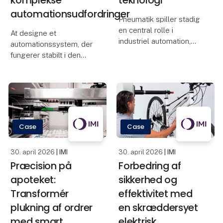
automationsudfordringer
Pneumatik spiller stadig
en central rolle i
At designe et
industriel automation,
automationssystem, der
men med Industry 4.0
fungerer stabilt i den
og “smart factories”
virkelige verden, starter
udvikler teknologien sig
med én ting: at forstå
fra at være rent
applikationen. Hvordan
mekanisk/pneumatisk til
skal den køre? Hvor
også at blive datadrevet.
ligger risiciene? Og hvad
bør testes og validere
Case
Case
30. april 2026
| IMI
30. april 2026
| IMI
Præcision på
Forbedring af
apoteket:
sikkerhed og
Transformér
effektivitet med
plukning af ordrer
en skræddersyet
med smart
elektrisk