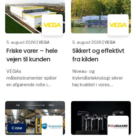
Callebaut er derimod må
papirfabrikker og
kraftværker
transporteres materialer
eksempelvis ofte på
transportbånd samt sne
5. august 2026
| VEGA
5. august 2026
| VEGA
Friske varer – hele
Sikkert og effektivt
vejen til kunden
fra kilden
VEGAs
Niveau- og
måleinstrumenter spiller
trykmåleteknologi sikrer
en afgørende rolle i
høj kvalitet i vores
leveringen af frosne
drikkevand
grøntsager
Rensning af drikkevand
Spinat og minestrone er
er en kompleks proces,
blandt de bedst
hvor mange parametre
sælgende produkter fra
skal overvåges nøje for
Case
Italiens største
at sikre, at vandet lever