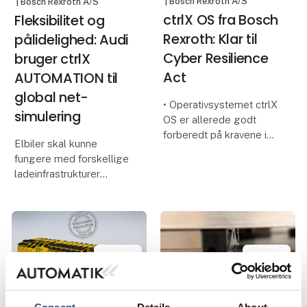
| Bosch Rexroth A/S
| Bosch Rexroth A/S
ctrlX OS fra Bosch
Fleksibilitet og
Rexroth: Klar til
pålidelighed: Audi
Cyber Resilience
bruger ctrlX
Act
AUTOMATION til
global net-
• Operativsystemet ctrlX
simulering
OS er allerede godt
forberedt på kravene i
Elbiler skal kunne
Cyber Resilience Act
fungere med forskellige
(CRA)
ladeinfrastrukturer
• ctrlX OS er certificeret i
verden over. Under
henhold til IEC 62443-4-
udviklingen af køretøjer
2 og kan udvides
bruger Audi en innovativ
fleksibelt med
net-simulering, der er
yderligere sikkerh
realiseret med
komponenter fra
Case
automationssys