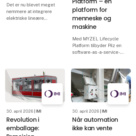
Platform – én
Det er nu blevet meget
platform for
nemmere at integrere
menneske og
elektriske lineære
aktuatorer fra LINAK i din
maskine
maskine. Vi taler nemlig
dit sprog!
Med MYZEL Lifecycle
Platform tilbyder Pilz en
Alle industrielle
software-as-a-service-
aktuatorer fra LINAK kan
løsning, der
nu integreres med alle
administrerer maskiner
de gæ
og personale centralt.
Den digitale platform
hjælper produktions- og
sikkerhedsansvarlige
med at
30. april 2026
| IMI
30. april 2026
| IMI
Revolution i
Når automation
emballage:
ikke kan vente