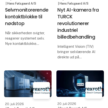
| Hans Følsgaard A/S
| Hans Følsgaard A/S
Selvmonitorerende
Nyt AI-kamera fra
kontaktblokke til
TURCK
nødstop
revolutionerer
industriel
Når sikkerheden svigter,
billedbehandling
reagerer systemet selv.
Nye kontaktblokke
Intelligent Vision (TIV)
overvåger
bringer selvlærende AI
nødstopforbindelsen
direkte ud på
døgnet rundt.
produktionslinjen uden
behov for
SCHLEGEL udvider
programmering.
MK/MKP-serien med de
nye kontaktblokke med
TURCK lancerer nu
integreret fejlfrakobling
deres nye Intelligent
Vision (TIV) – et
innovativt AI-kamera, der
20. juli 2026
20. juli 2026
sæt