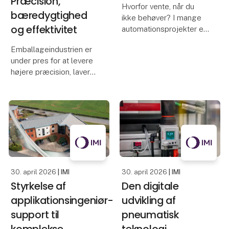
Præcision,
Hvorfor vente, når du
bæredygtighed
ikke behøver? I mange
og effektivitet
automationsprojekter er
tid, driftssikkerhed og
Emballageindustrien er
fleksibilitet afgørende.
under pres for at levere
Med kundetilpassede
højere præcision, lavere
ISO-cylindere, der kan
ressourceforbrug og
leveres hurtigt, kan
mere effektive
OEM’er og maskinbyg
processer. Et eksempel
er samarbejdet mellem
Opitz Packaging
Systems GmbH og IMI
Bahr, hvor
30. april 2026
| IMI
30. april 2026
| IMI
Styrkelse af
Den digitale
applikationsingeniør-
udvikling af
support til
pneumatisk
komplekse
teknologi