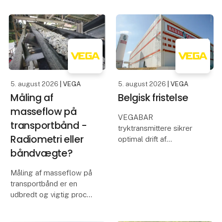
5. august 2026
| VEGA
5. august 2026
| VEGA
Måling af
Belgisk fristelse
masseflow på
VEGABAR
transportbånd -
tryktransmittere sikrer
Radiometri eller
optimal drift af
chokoladetanke
båndvægte?
Når vi tænker på
Måling af masseflow på
chokolade, tænker vi
transportbånd er en
som regel på velkendte
udbredt og vigtig proces
mærker som Milka, Mars
i en lang række
eller Ritter Sport. Barry
brancher. I miner,