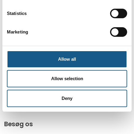
Ses vi 8.-10. september 2026?
Statistics
Facebook
LinkedIn
YouTube
Marketing
Find os
Messen afholdes i Brøndby Hallen
Allow all
Brøndby Stadion 10
2605 Brøndby
Messen arrangeres af MCH A/S
Allow selection
Kontakt os
Deny
Telefon: +45 99 26 99 26
E-mail:
automatik@mch.dk
Besøg os