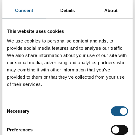
Ingen resultater fundet.
Consent
Details
About
This website uses cookies
We use cookies to personalise content and ads, to
provide social media features and to analyse our traffic.
We also share information about your use of our site with
our social media, advertising and analytics partners who
may combine it with other information that you’ve
provided to them or that they’ve collected from your use
of their services.
Consent
Necessary
Selection
AUTOMATIK ➡ Messe & Vidensforum inden for automation, motion &
drives. Oplev tre dage med netværk, hands on-udforskning af
innovative produkter og løsninger og ikke mindst et aktuelt og
Preferences
praksisnært konferenceprogram.