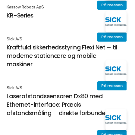
På messen
Kassow Robots ApS
KR-Series
På messen
Sick A/S
Kraftfuld sikkerhedsstyring Flexi Net – til
moderne stationære og mobile
maskiner
På messen
Sick A/S
Laserafstandssensoren Dx80 med
Ethernet-interface: Præcis
afstandsmåling – direkte forbundet
På messen