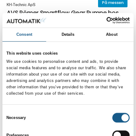
På messen
KH-Technic ApS
AVS Römer Smartflow Gear Pumpe hos
KH-Technic ApS
Consent
Details
About
På messen
VEGA
VEGAPULS C 21
This website uses cookies
We use cookies to personalise content and ads, to provide
social media features and to analyse our traffic. We also share
information about your use of our site with our social media,
På messen
Roxtec Denmark ApS
advertising and analytics partners who may combine it with
Tætningsløsninger til alle brancher
other information that you’ve provided to them or that they’ve
collected from your use of their services.
På messen
Pilz Skandinavien
Consent
MYZEL Lifecycle Platform – Sikkerhed
Necessary
Selection
for menneske og maskine i samme
software
Preferences