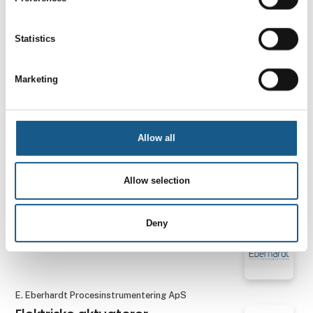
Statistics
Leuze electronic Scandinavia ApS
FBPS 600i
Marketing
sikkerhedspositioneringssystem
Allow all
Leuze electronic Scandinavia ApS
RFID-læsere
Allow selection
Leuze electronic Scandinavia ApS
Deny
RSL 200 sikkerhedslaserscanner
E. Eberhardt Procesinstrumentering ApS