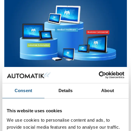
S-Connect vil være på plads i Brøndby til AUTOMATIK 2026.
På AUTOMATIK 2026 til september i Brøndby vil de
Consent
Details
About
besøgende også kunne møde S-Connect blandt udstillerne.
Som blandt andet officiel Windows Embedded Partner, kan
This website uses cookies
S-Connect tilbyde en fleksibel Build-to-Order-service til alle
indlejrede computersystemer, og herunder altså også
We use cookies to personalise content and ads, to
diverse industri-PC'er.
provide social media features and to analyse our traffic.