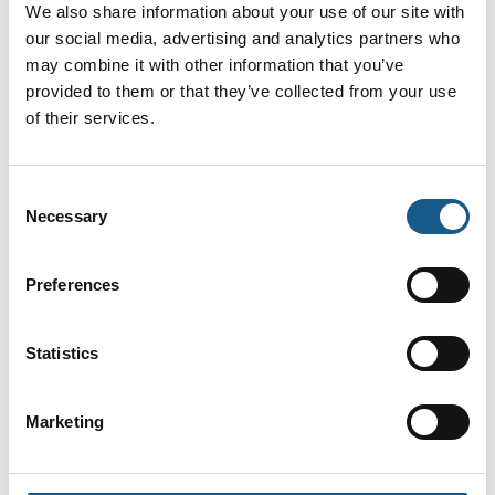
We also share information about your use of our site with
Hertil kommer repræsentationen for I/O og Gateways i
our social media, advertising and analytics partners who
styringsopsætningen med videre, og herunder UPS-
may combine it with other information that you’ve
løsninger med mere fra en række fabrikanter, herunder
provided to them or that they’ve collected from your use
Mactron Groups, Lantronix, Moxa, Sintronix og ZPE med
of their services.
flere.
Tilbage
Consent
Necessary
Selection
Preferences
Statistics
Marketing