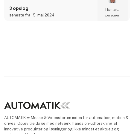
samlede pris for vores kunder. Vores
3 opslag
organisation, der har udviklet sig med fokus
1 kontakt­
på teknisk ekspertise, kvalitet, service og
seneste fra 15. maj 2024
personer
logistik, giver de rette forudsætninger for et
tæt og langsigtet samarbejd
AUTOMATIK ➡ Messe & Vidensforum inden for automation, motion &
drives. Oplev tre dage med netværk, hands on-udforskning af
innovative produkter og løsninger og ikke mindst et aktuelt og