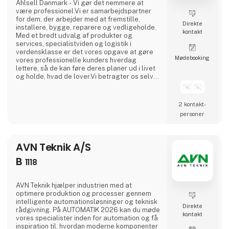
Ahlsell Danmark - Vi gør det nemmere at
være professionel.Vi er samarbejdspartner
for dem, der arbejder med at fremstille,
Direkte
installere, bygge, reparere og vedligeholde.
kontakt
Med et bredt udvalg af produkter og
services, specialistviden og logistik i
verdensklasse er det vores opgave at gøre
Møde­booking
vores professionelle kunders hverdag
lettere, så de kan føre deres planer ud i livet
og holde, hvad de lover.Vi betragter os selv
som en faglig allieret og tager ansvar for at
hjælpe vores kunder i en verden, hvor den
eneste konstant er forandring. Med vores
2 kontakt­
leverandører i ryggen er vi altid på forkant, så
personer
vi sammen med vores kunder kan reagere på
ændrede krav
AVN Teknik A/S
B
1118
AVN Teknik hjælper industrien med at
optimere produktion og processer gennem
intelligente automationsløsninger og teknisk
Direkte
rådgivning. På AUTOMATIK 2026 kan du møde
kontakt
vores specialister inden for automation og få
inspiration til, hvordan moderne komponenter