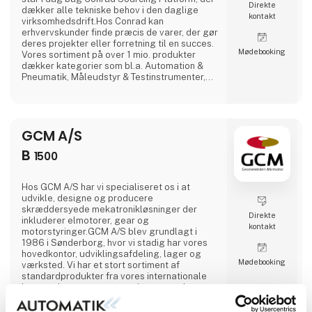
Direkte
dækker alle tekniske behov i den daglige
kontakt
virksomhedsdrift.Hos Conrad kan
erhvervskunder finde præcis de varer, der gør
deres projekter eller forretning til en succes.
Møde­booking
Vores sortiment på over 1 mio. produkter
dækker kategorier som bl.a. Automation &
Pneumatik, Måleudstyr & Testinstrumenter,
Kabler & Ledninger samt Værktøj &
Vedligeholdelse. Vi tilbyder
kundefokuserede løsninger og services samt
professionel support fra person til person.
GCM A/S
Ved hjælp af skræddersyede e-
indkøbsløsninger forenkler Conrad
B
1500
komplekse ind
Hos GCM A/S har vi specialiseret os i at
udvikle, designe og producere
skræddersyede mekatronikløsninger der
Direkte
inkluderer elmotorer, gear og
kontakt
motorstyringer.GCM A/S blev grundlagt i
1986 i Sønderborg, hvor vi stadig har vores
hovedkontor, udviklingsafdeling, lager og
Møde­booking
værksted. Vi har et stort sortiment af
standardprodukter fra vores internationale
leverandører, men vores primære styrke er at
levere kundetilpassede løsninger og
engagere os i udviklingsprojekter, hvor der