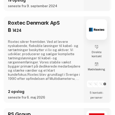
19 opslag
el-komponenter, skabe, bokse, kabler samt
seneste fra 9. september 2024
tilbehør til disse. Du kan dermed samle
mange køb et sted og skære ned på antallet
af leverandører.Besøg vores e-shop for at se
alle produktk
Roxtec Denmark ApS
B
1424
Roxtec sikrer fremtiden. Ved at levere
nyskabende, fleksible løsninger til kabel- og
rørtætninger beskytter vi liv og aktiver. Vi
Direkte
udvikler, producerer og sælger komplette
kontakt
tætningsløsninger til kabel- og
rørgennemføringer. Vores stabile vækst
bygger primært på dedikerede medarbejdere
Møde­booking
og stærke værdier og et klart
kundefokus.Roxtec blev grundlagt i Sverige i
1990 efter opfindelsen af Multidiameter™, en
løsning, der muliggør tilpasning til kabler og
rør af forskellig størrelse baseret på
2 opslag
tætningsmoduler med aftagelige lag. Det
5 kontakt­
fleksible koncept revolutionerede processen
seneste fra 6. maj 2026
personer
med kabelføring og rørinstallation ved at
forenkle designprocessen, gøre mon
RS Group