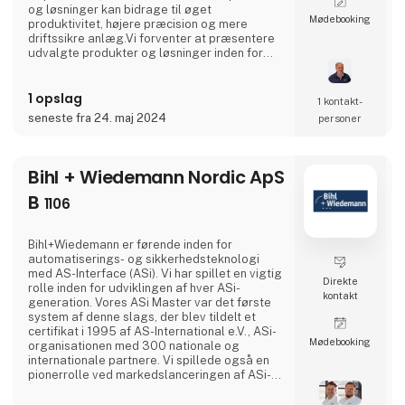
og løsninger kan bidrage til øget
Møde­booking
produktivitet, højere præcision og mere
driftssikre anlæg.Vi forventer at præsentere
udvalgte produkter og løsninger inden for
blandt andet lineærteknik, aktuatorer,
servoaktuatorer, kuglegevindspindler,
1 opslag
dæmpningsteknologi, bremser og koblinger
1 kontakt­
samt andre automationskomponenter til
seneste fra 24. maj 2024
personer
industriel anvendelse.Besøg os på stand 🟢 B
1118 🟢 og få en dialog om dine u
Bihl + Wiedemann Nordic ApS
B
1106
Bihl+Wiedemann er førende inden for
automatiserings- og sikkerhedsteknologi
med AS-Interface (ASi). Vi har spillet en vigtig
Direkte
rolle inden for udviklingen af hver ASi-
kontakt
generation. Vores ASi Master var det første
system af denne slags, der blev tildelt et
certifikat i 1995 af AS-International e.V., ASi-
Møde­booking
organisationen med 300 nationale og
internationale partnere. Vi spillede også en
pionerrolle ved markedslanceringen af ASi-5-
enheder i 2019.Med den seneste ASi-
generation er det nu muligt at overføre større