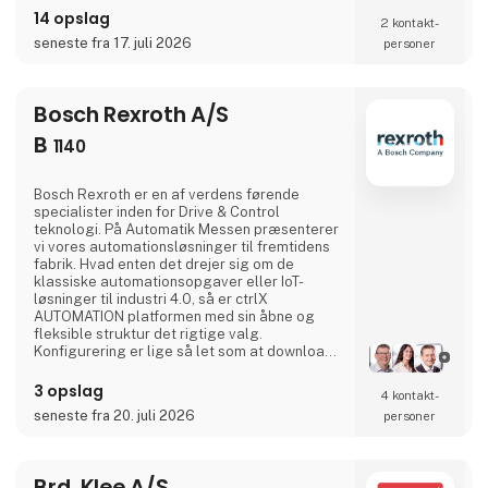
14 opslag
mængder data meget hurtigere. Siden 2019
2 kontakt­
har eksempelvis vores ASi-5-moduler
seneste fra 17. juli 2026
personer
muliggjort simpel og nem tilslutning af en
lang række IO-Link-enh
Bosch Rexroth A/S
B
1140
Bosch Rexroth er en af verdens førende
specialister inden for Drive & Control
teknologi. På Automatik Messen præsenterer
vi vores automationsløsninger til fremtidens
fabrik. Hvad enten det drejer sig om de
klassiske automationsopgaver eller IoT-
løsninger til industri 4.0, så er ctrlX
AUTOMATION platformen med sin åbne og
fleksible struktur det rigtige valg.
Konfigurering er lige så let som at downloade
apps til sin smartphone og den efterfølgende
programmering sker med en enkel low
3 opslag
4 kontakt­
code/no code tilgang. På vores stand
seneste fra 20. juli 2026
personer
udstiller vi vores:* Kartesiske robot-koncept
inkl. 3D simulering* 7-akset Kassow Robot*
ctrlX servodrev og servomotorer* ctr
Brd. Klee A/S