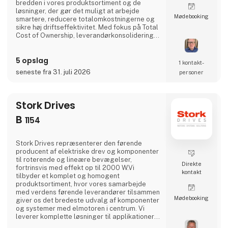
bredden i vores produktsortiment og de
løsninger, der gør det muligt at arbejde
Møde­booking
smartere, reducere totalomkostningerne og
sikre høj driftseffektivitet. Med fokus på Total
Cost of Ownership, leverandørkonsolidering
og One Stop Shopping demonstrerer vi,
hvordan Solar kan styrke både indkøb,
5 opslag
logistik og produktion hos vores kunder.Solar
1 kontakt­
medbringer inspiration og konkrete
seneste fra 31. juli 2026
personer
eksempler på intelligente og effektive
løsninger til OEM-industrien
Stork Drives
B
1154
Stork Drives repræsenterer den førende
producent af elektriske drev og komponenter
til roterende og lineære bevægelser,
Direkte
fortrinsvis med effekt op til 2000 W.Vi
kontakt
tilbyder et komplet og homogent
produktsortiment, hvor vores samarbejde
med verdens førende leverandører tilsammen
Møde­booking
giver os det bredeste udvalg af komponenter
og systemer med elmotoren i centrum. Vi
leverer komplette løsninger til applikationer
med de højeste tekniske krav til den laveste