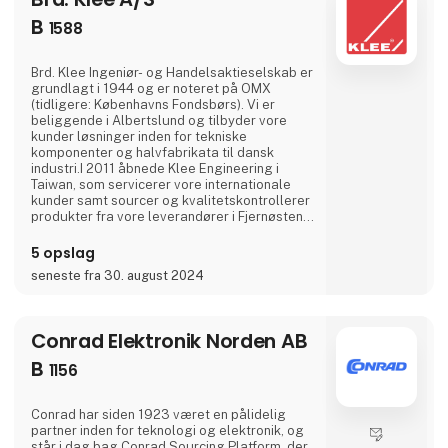
B
1588
Brd. Klee Ingeniør- og Handelsaktieselskab er
grundlagt i 1944 og er noteret på OMX
(tidligere: Københavns Fondsbørs). Vi er
beliggende i Albertslund og tilbyder vore
kunder løsninger inden for tekniske
komponenter og halvfabrikata til dansk
industri.I 2011 åbnede Klee Engineering i
Taiwan, som servicerer vore internationale
kunder samt sourcer og kvalitetskontrollerer
produkter fra vore leverandører i Fjernøsten.
Læs mere på www.klee.com.twVort sortiment
på mere end en halv million varenumre er
5 opslag
opdelt i følgende grupper:• Gear &
seneste fra 30. august 2024
Gearmotorer• Motorer, Pumper & Blæsere•
Styringer & Elektronik• Pneumatik &
Hydraulik• Lineærteknik• Transmission•
Conrad Elektronik Norden AB
B
1156
Conrad har siden 1923 været en pålidelig
partner inden for teknologi og elektronik, og
står i dag bag Conrad Sourcing Platform, der