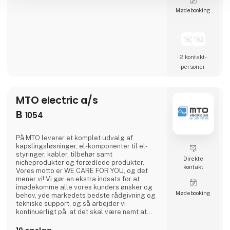
Møde­booking
2 kontakt­
personer
MTO electric a/s
B
1054
På MTO leverer et komplet udvalg af
kapslingsløsninger, el-komponenter til el-
styringer, kabler, tilbehør samt
Direkte
nicheprodukter og forædlede produkter.
kontakt
Vores motto er WE CARE FOR YOU, og det
mener vi! Vi gør en ekstra indsats for at
imødekomme alle vores kunders ønsker og
Møde­booking
behov, yde markedets bedste rådgivning og
tekniske support, og så arbejder vi
kontinuerligt på, at det skal være nemt at
handle hos MTO!BREDT LAGERFØRT
SORTIMENT:Vi leverer et bredt sortiment af