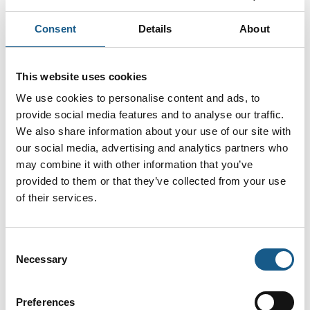
4 opslag
tages udgangspunkt i kundernes specifikke
1 kontakt­
behov. Vi har således udviklet os fra at være
seneste fra 18. april 2023
personer
Consent
Details
About
en ren handelsvirksomhed til også selv at
producere motor- og gearløsninger til vores
kund
JKS
This website uses cookies
B
1176
We use cookies to personalise content and ads, to
provide social media features and to analyse our traffic.
JKS leverer personaleløsninger, der dækker
We also share information about your use of our site with
ethvert behov indenfor faste og midlertidige
ansættelser. Vi levere medarbejdere til alle
our social media, advertising and analytics partners who
funktioner i organisationen - indenfor alle
may combine it with other information that you’ve
brancher. Kort sagt: Vi dækker 360 grader.
provided to them or that they’ve collected from your use
6 opslag
6 kontakt­
of their services.
seneste fra 8. juli 2026
personer
Consent
Leuze electronic Scandinavia
Necessary
Selection
ApS
B
1082
Preferences