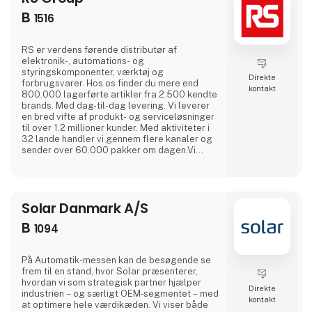
B
1516
RS er verdens førende distributør af
elektronik-, automations- og
styringskomponenter, værktøj og
Direkte
forbrugsvarer. Hos os finder du mere end
kontakt
800.000 lagerførte artikler fra 2.500 kendte
brands. Med dag-til-dag levering. Vi leverer
en bred vifte af produkt- og serviceløsninger
til over 1.2 millioner kunder. Med aktiviteter i
32 lande handler vi gennem flere kanaler og
sender over 60.000 pakker om dagen.Vi
støtter kunderne i løbet af hele produktets
livscyklus, hvad enten det er via innovation og
teknisk support i designfasen, forbedring af
tid, det tager at nå markedet, produktiviteten
Solar Danmark A/S
i byggefasen, reducering af
indkøbsomkostninger eller optime
B
1094
På Automatik-messen kan de besøgende se
frem til en stand, hvor Solar præsenterer,
hvordan vi som strategisk partner hjælper
Direkte
industrien – og særligt OEM‑segmentet – med
kontakt
at optimere hele værdikæden. Vi viser både