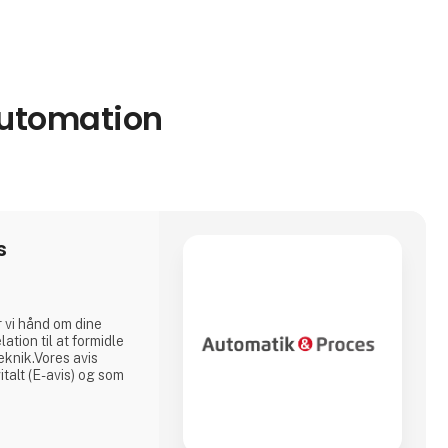
 automation
s
 vi hånd om dine
ation til at formidle
knik.Vores avis
alt (E-avis) og som