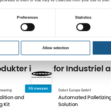
Se flere udstillere
Preferences
Statistics
Allow selection
dukter inden for Industriel
På messen
neering
Dobot Europe GmbH
ition and
Automated Palletizin
g Kit
Solution