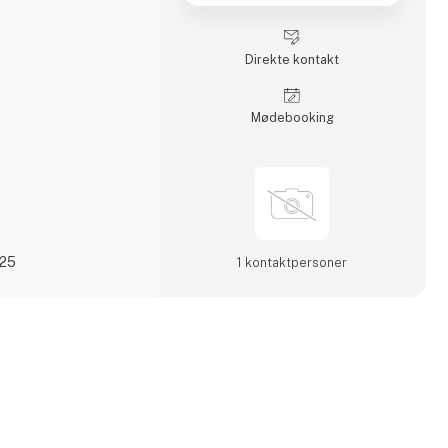
Direkte kontakt
Møde­booking
025
1 kontakt­personer