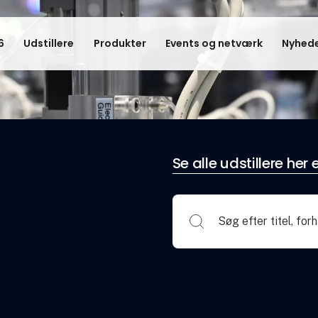
6
Udstillere
Produkter
Events og netværk
Nyhede
Se alle udstillere her e