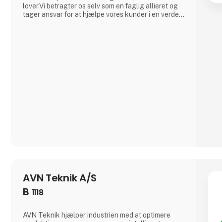
lover.Vi betragter os selv som en faglig allieret og
tager ansvar for at hjælpe vores kunder i en verden,
hvor den eneste konstant er forandring. Med vores
leverandører i ryggen er vi altid på forkant, så vi
sammen med vores kunder kan reagere på
ændrede krav
AVN Teknik A/S
B
1118
AVN Teknik hjælper industrien med at optimere