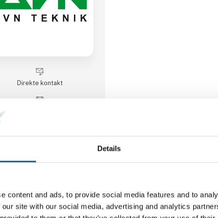
Direkte kontakt
Møde­booking
Details
1 kontakt­personer
e content and ads, to provide social media features and to analy
 our site with our social media, advertising and analytics partn
 provided to them or that they’ve collected from your use of their