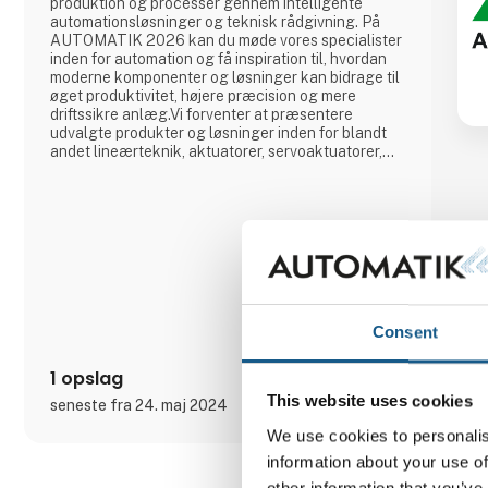
produktion og processer gennem intelligente
automationsløsninger og teknisk rådgivning. På
AUTOMATIK 2026 kan du møde vores specialister
inden for automation og få inspiration til, hvordan
moderne komponenter og løsninger kan bidrage til
øget produktivitet, højere præcision og mere
driftssikre anlæg.Vi forventer at præsentere
udvalgte produkter og løsninger inden for blandt
andet lineærteknik, aktuatorer, servoaktuatorer,
kuglegevindspindler, dæmpningsteknologi,
bremser og koblinger samt andre
automationskomponenter til industriel
anvendelse.Besøg os på stand 🟢 B 1118 🟢 og få
en dialog om dine u
Consent
1 opslag
This website uses cookies
seneste fra 24. maj 2024
We use cookies to personalis
information about your use of
other information that you’ve