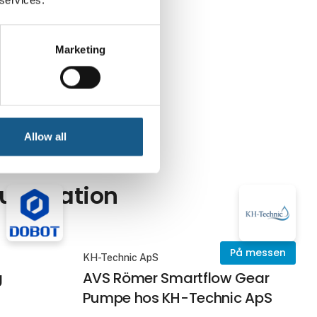
Marketing
Allow all
 automation
På messen
KH-Technic ApS
g
AVS Römer Smartflow Gear
Pumpe hos KH-Technic ApS