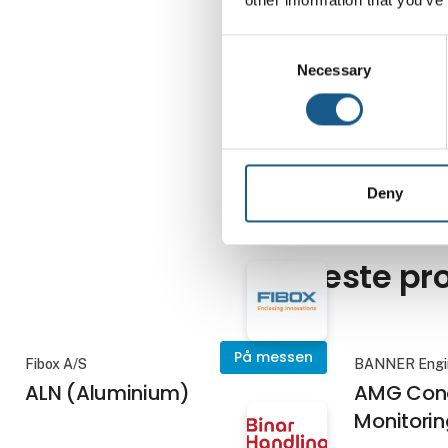
Consent
Necessary
Selection
Deny
Nyeste pro
På messen
Fibox A/S
BANNER Engi
ALN (Aluminium)
AMG Cond
Monitorin